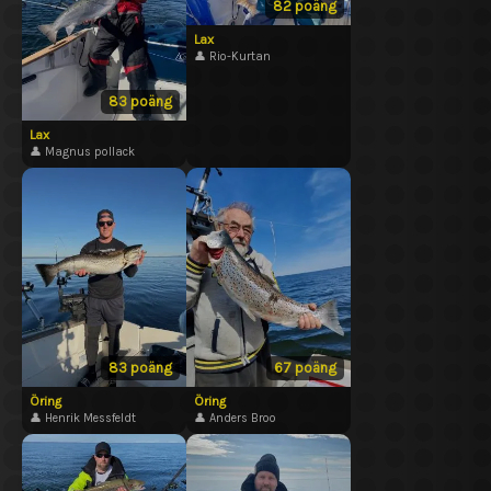
82 poäng
Lax
👤 Rio-Kurtan
83 poäng
Lax
👤 Magnus pollack
83 poäng
67 poäng
Öring
Öring
👤 Henrik Messfeldt
👤 Anders Broo