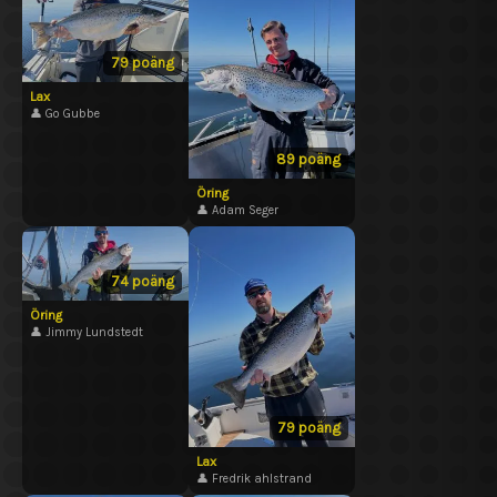
79 poäng
Lax
👤 Go Gubbe
89 poäng
Öring
👤 Adam Seger
74 poäng
Öring
👤 Jimmy Lundstedt
79 poäng
Lax
👤 Fredrik ahlstrand