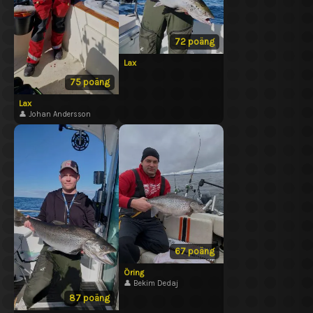
72 poäng
Lax
75 poäng
Lax
👤 Johan Andersson
67 poäng
Öring
👤 Bekim Dedaj
87 poäng