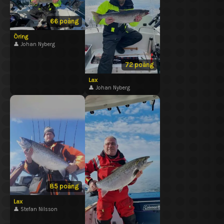
66 poäng
Öring
👤 Johan Nyberg
72 poäng
Lax
👤 Johan Nyberg
85 poäng
Lax
👤 Stefan Nilsson