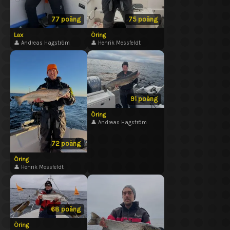
77 poäng
75 poäng
Lax
Öring
👤 Andreas Hagström
👤 Henrik Messfeldt
91 poäng
Öring
👤 Andreas Hagström
72 poäng
Öring
👤 Henrik Messfeldt
68 poäng
Öring