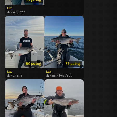
77 poäng
Lax
👤 Rio-Kurtan
86 poäng
79 poäng
Lax
Lax
👤 No name
👤 Henrik Messfeldt