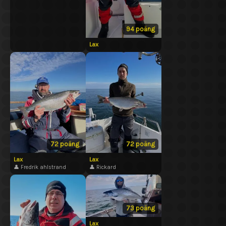
94 poäng
Lax
72 poäng
72 poäng
Lax
Lax
👤 Fredrik ahlstrand
👤 Rickard
73 poäng
Lax