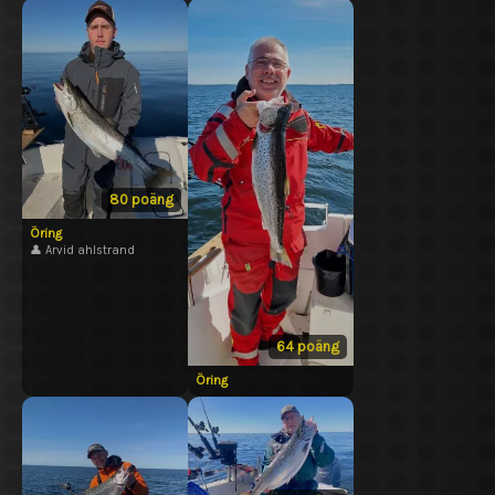
80 poäng
Öring
👤 Arvid ahlstrand
64 poäng
Öring