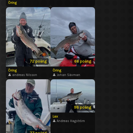
Öring
72 poäng
66 poäng
Öring
Öring
👤 andreas Nilsson
👤 Johan Sävman
98 poäng
Lax
👤 Andreas Hagström