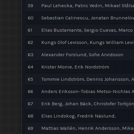
59
Paul Lehecka, Patric Vedin, Mikael Ståls
60
Sebastian Calinescu, Jonatan Brunnelöv
61
Elias Bustamante, Sergio Cuevas, Marc
62
Kungs Olof Levisson, Kungs William Levi
63
Alexander Forslund, Sofie Arvidsson
64
Krister Monie, Erik Nordström
65
Tommie Lindström, Dennis Johansson, A
66
Anders Eriksson-Tobias Metso-Nichlas 
67
Erik Berg, Johan Bäck, Christofer Torbjö
68
Elias Lindskog, Fredrik Näslund,
69
Mattias Wallén, Henrik Andersson, Mik