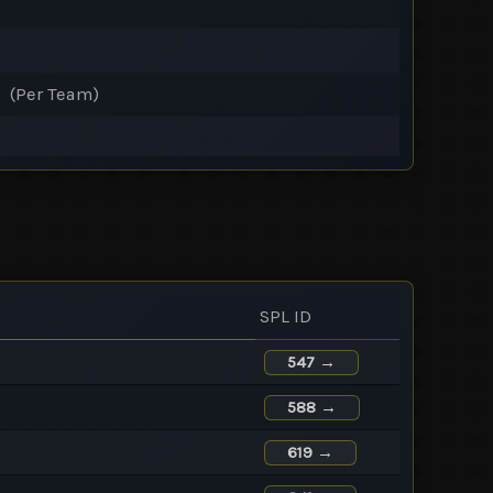
) (Per Team)
SPL ID
547 →
588 →
619 →