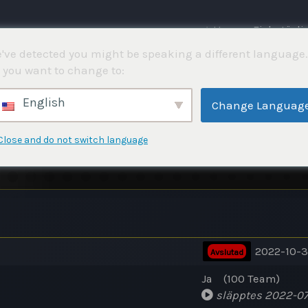
⌂ Hem
Fisketävli
've detected you might be speaking a different language.
 you want to change to:
English
Change Languag
Close and do not switch language
2022-10-3
Avslutad
Ja (100 Team)
släpptes 2022-07