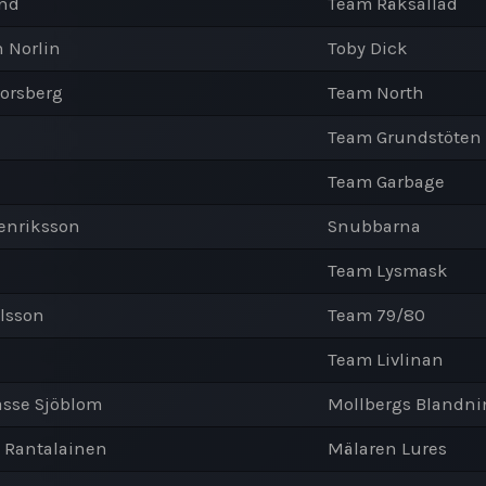
ind
Team Räksallad
n Norlin
Toby Dick
Forsberg
Team North
Team Grundstöten
Team Garbage
Henriksson
Snubbarna
Team Lysmask
elsson
Team 79/80
Team Livlinan
asse Sjöblom
Mollbergs Blandni
 Rantalainen
Mälaren Lures