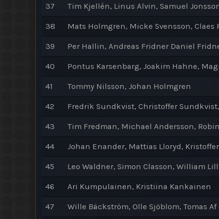
37
Tim Kjellén, Linus Alvin, Samuel Jonsso
38
Mats Holmgren, Micke Svensson, Claes
39
Per Hallin, Andreas Fridner Daniel Fridn
40
Pontus Karsenbarg, Joakim Hahne, Mag
41
Tommy Nilsson, Johan Holmgren
42
Fredrik Sundkvist, Christoffer Sundkvist
43
Tim Fredman, Michael Andersson, Robi
44
Johan Enander, Mattias Lloryd, Kristoffe
45
Leo Waldner, Simon Classon, William Lil
46
Ari Kumpulainen, Kristiina Kankainen
47
Wille Bäckström, Olle Sjöblom, Tomas Af