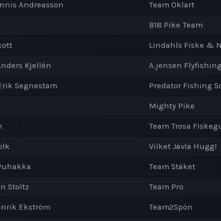
ennis Andreasson
Team Oklart
B18 Pike Team
cott
Lindahls Fiske & 
Anders Kjellén
A.jensen Flyfishin
 Erik Segnestam
Predator Fishing S
Mighty Pike
n
Team Trosa Fiskeg
olk
Vilket Jävla Hugg!
 Puhakka
Team Stäket
n Stoltz
Team Pro
enrik Ekström
Team2Spön