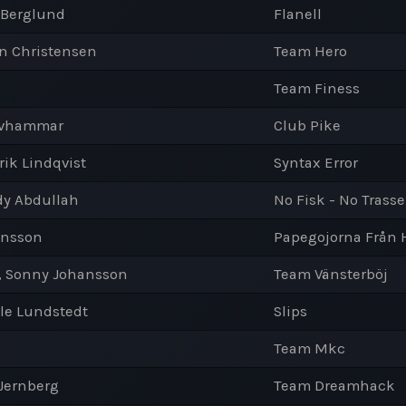
s Berglund
Flanell
on Christensen
Team Hero
Team Finess
Arvhammar
Club Pike
ik Lindqvist
Syntax Error
dy Abdullah
No Fisk - No Trasse
tensson
Papegojorna Från
m, Sonny Johansson
Team Vänsterböj
le Lundstedt
Slips
Team Mkc
Jernberg
Team Dreamhack