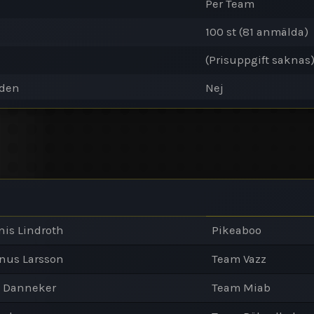
Per Team
100 st (81 anmälda)
(Prisuppgift saknas
oden
Nej
is Lindroth
Pikeaboo
nus Larsson
Team Vazz
m Danneker
Team Miab