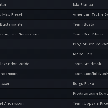
äter
Isla Blanca
, Max Riesel
American Tackle 
o Bustamante
Team Busta
sson, Levi Greenstein
Team Boo Pikers
Pinglor Och Pojkar
Mono Fish
lexander Carlde
Team Smidmek
Andersson
Team Eastfield/B
rnsson
Bergs Fiske
Predatorteam Sund
ael Andersson
Team Uppsala Pike