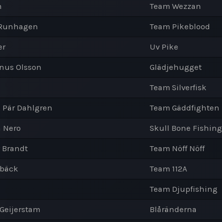
n
Team Wezzan
 Runhagen
Team Pikeblood
er
Uv Pike
nus Olsson
Glädjehugget
Team Silverfisk
, Pär Dahlgren
Team Gäddfighten
n Nero
Skull Bone Fishing
r Brandt
Team Nöff Nöff
lbäck
Team 112A
Team Djupfishing
 Geijerstam
Blåränderna