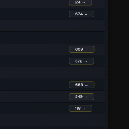
24 →
674 →
609 →
572 →
663 →
549 →
118 →
g