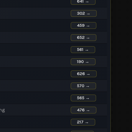
641 →
302 →
459 →
652 →
561 →
190 →
626 →
570 →
565 →
ng
476 →
217 →