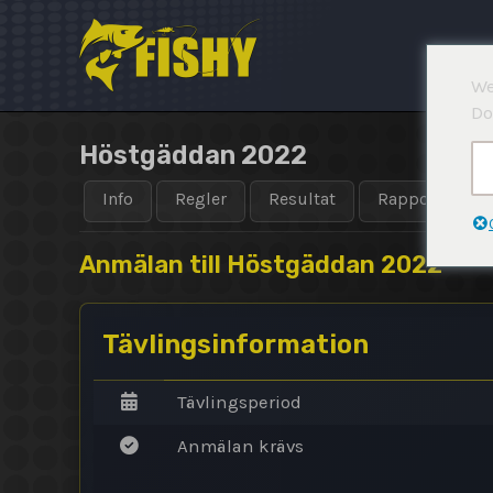
Hoppa
till
innehåll
We
Do
Höstgäddan 2022
Info
Regler
Resultat
Rapporter
Anmälan till Höstgäddan 2022
Tävlingsinformation
Tävlingsperiod
Anmälan krävs