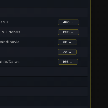
Natur
480 →
g & Friends
239 →
candinavia
36 →
72 →
uide/Daiwa
166 →