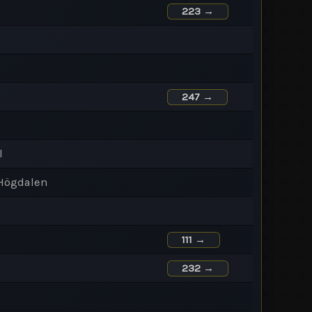
223 →
247 →
l
 Högdalen
111 →
232 →