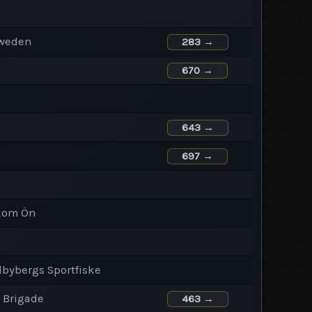
Sweden
283 →
670 →
643 →
697 →
akom Ön
bybergs Sportfiske
 Brigade
463 →