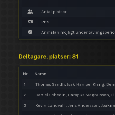
Antal platser
Pris
Anmälan möjligt under tävlingsperi
Deltagare, platser: 81
Nr
Namn
1
Thomas Sandh, Isak Hampel Klang, Denn
2
Daniel Schedin, Hampus Magnusson, Li
3
Kevin Lundvall , Jens Andersson, Joaki