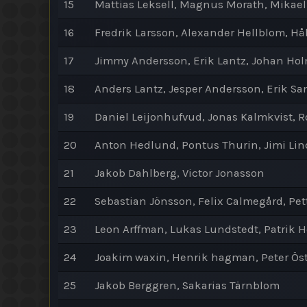
15
Mattias Leksell, Magnus Morath, Mikael
16
Fredrik Larsson, Alexander Hellblom, H
17
Jimmy Andersson, Erik Lantz, Johan Ho
18
Anders Lantz, Jesper Andersson, Erik S
19
Daniel Leijonhufvud, Jonas Kalmkvist, 
20
Anton Hedlund, Pontus Thurin, Jimi Lin
21
Jakob Dahlberg, Victor Jonasson
22
Sebastian Jönsson, Felix Calmegård, Pe
23
Leon Arffman, Lukas Lundstedt, Patrik H
24
Joakim waxin, Henrik hagman, Peter Ös
25
Jakob Berggren, Sakarias Tärnblom