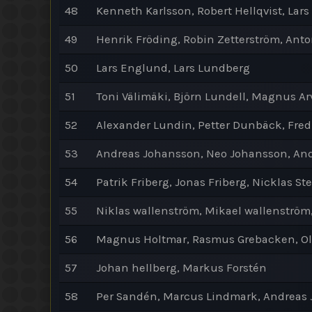
48
Kenneth Karlsson, Robert Hellqvist, Lar
49
Henrik Fröding, Robin Zetterström, Ant
50
Lars Englund, Lars Lundberg
51
Toni Välimäki, Björn Lundell, Magnus 
52
Alexander Lundin, Petter Dunbäck, Fredr
53
Andreas Johansson, Neo Johansson, An
54
Patrik Friberg, Jonas Friberg, Nicklas S
55
Niklas wallenström, Mikael wallenströ
56
Magnus Holtmar, Rasmus Grebacken, Ol
57
Johan hellberg, Markus Forstén
58
Per Sandén, Marcus Lindmark, Andreas 