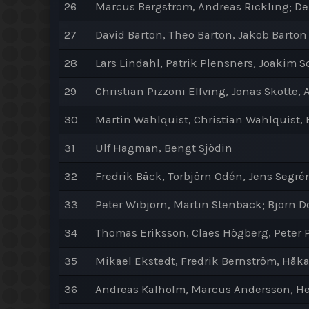
26
Marcus Bergström, Andreas Rickling; D
27
David Barton, Theo Barton, Jakob Barton
28
Lars Lindahl, Patrik Plensners, Joakim S
29
Christian Pizzoni Elfving, Jonas Skotte, 
30
Martin Wahlquist, Christian Wahlquist,
31
Ulf Hagman, Bengt Sjödin
32
Fredrik Bäck, Torbjörn Odén, Jens Segré
33
Peter Wibjörn, Martin Stenback; Björn D
34
Thomas Eriksson, Claes Högberg, Peter
35
Mikael Ekstedt, Fredrik Bernström, Håka
36
Andreas Kalholm, Marcus Andersson, H