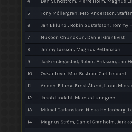
4
Dan Sundström, Pierre Holm, Magnus L
5
Tony Möllergren, Max Andersson, Staffa
6
Jan Eklund , Robin Gustafsson, Tommy 
7
Nukoon Chunokun, Daniel Grankvist
8
Jimmy Larsson, Magnus Pettersson
9
Joakim Jegestad, Robert Eriksson, Jan 
10
Oskar Levin Max Boström Carl Lindahl
11
Anders Filling, Ernst Ålund, Linus Mick
12
Jakob Lindahl, Marcus Lundgren
13
Mikael Carlenstam. Nicka Hellenberg, L
14
Magnus Ström, Daniel Granholm, Jarkko