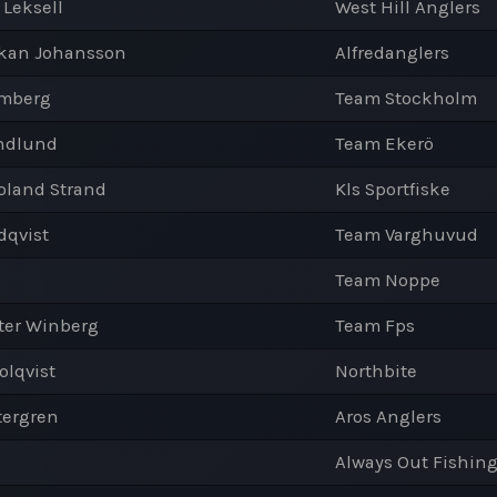
 Leksell
West Hill Anglers
åkan Johansson
Alfredanglers
lmberg
Team Stockholm
andlund
Team Ekerö
Roland Strand
Kls Sportfiske
dqvist
Team Varghuvud
Team Noppe
tter Winberg
Team Fps
olqvist
Northbite
tergren
Aros Anglers
Always Out Fishin