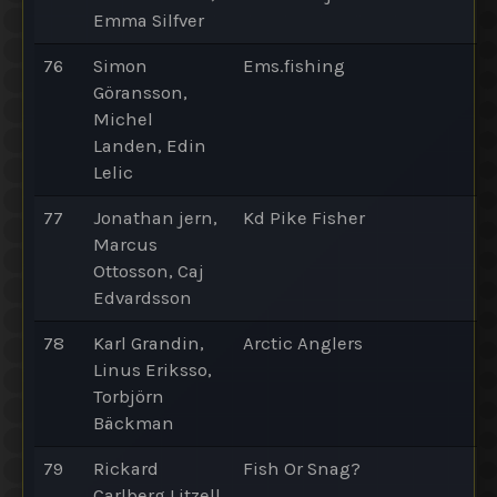
Emma Silfver
76
Simon
Ems.fishing
Göransson,
Michel
Landen, Edin
Lelic
77
Jonathan jern,
Kd Pike Fisher
Marcus
Ottosson, Caj
Edvardsson
78
Karl Grandin,
Arctic Anglers
Linus Eriksso,
Torbjörn
Bäckman
79
Rickard
Fish Or Snag?
Carlberg Litzell,