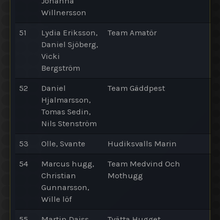
Johanna
Willnersson
51
Lydia Eriksson,
Team Amatör
Daniel Sjöberg,
Vicki
Bergström
52
Daniel
Team Gäddpest
Hjalmarsson,
Tomas Sedin,
Nils Stenström
53
Olle, Svante
Hudiksvalls Marin
54
Marcus hugg,
Team Medvind Och
Christian
Mothugg
Gunnarsson,
Wille löf
55
Martin Daiss,
Tvätta Hugget