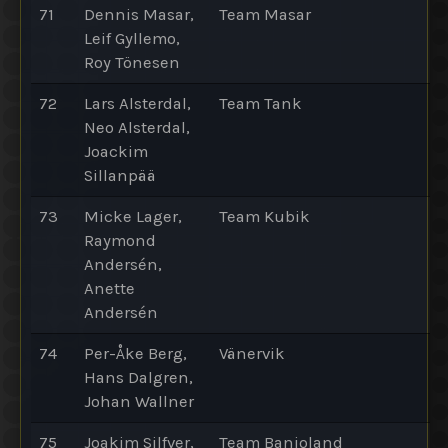
71
Dennis Masar,
Team Masar
Leif Gyllemo,
Roy Tönesen
72
Lars Alsterdal,
Team Tank
Neo Alsterdal,
Joackim
Sillanpää
73
Micke Lager,
Team Kubik
Raymond
Andersén,
Anette
Andersén
74
Per-Åke Berg,
Vänervik
Hans Dalgren,
Johan Wallner
75
Joakim Silfver,
Team Banjoland