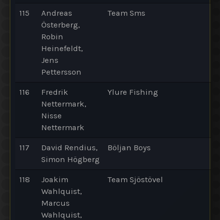
115
Andreas
Team Sms
Österberg,
Robin
Heinefeldt,
Jens
Pettersson
116
Fredrik
Ylure Fishing
Nettermark,
Nisse
Nettermark
117
David Rendius,
Böljan Boys
Simon Högberg
118
Joakim
Team Sjöstövel
Wahlquist,
Marcus
Wahlquist,