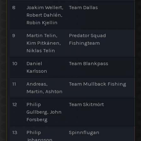
8
Joakim Wellert,
Team Dallas
Robert Dahlén,
Robin Kjellin
9
Martin Telin,
Predator Squad
Kim Pitkänen,
Fishingteam
Niklas Telin
10
Daniel
Team Blankpass
Karlsson
11
Andreas,
Team Mullback Fishing
Martin, Ashton
12
Philip
Team Skitmört
Gullberg, John
Forsberg
13
Philip
Spinnflugan
Johansson,