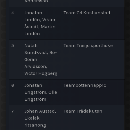
Andersson
4
Jonatan
Team C4 Kristianstad
Lindén, Viktor
Åstedt, Martin
Lindén
5
Natali
Team Tresjö sportfiske
Sundkvist, Bo-
Göran
Arvidsson,
Victor Högberg
6
Jonatan
Teambottennapp10
Engström, Olle
Engström
7
Johan Austad,
Team Trädakuten
Ekalak
ritsanong