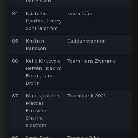
Pettersson
84
Kristoffer
Team Tåån
Hjertén, Jimmy
Schillerström
85
Kristian
Gäddansvänner
karlsson
86
Kalle Kirkevold
Team Hans Zwimmer
Betzén, Joakim
Brolin, Lars
Brolin
87
Mats sjöström,
Teamblank 2021
Mattias
Eriksson,
Charlie
sjöström
88
Sven-Bertil
Team Air Pike