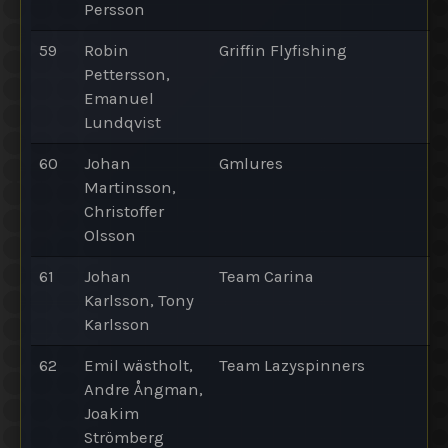
Persson
59
Robin
Griffin Flyfishing
Pettersson,
Emanuel
Lundqvist
60
Johan
Gmlures
Martinsson,
Christoffer
Olsson
61
Johan
Team Carina
Karlsson, Tony
Karlsson
62
Emil wästholt,
Team Lazyspinners
Andre Ångman,
Joakim
Strömberg