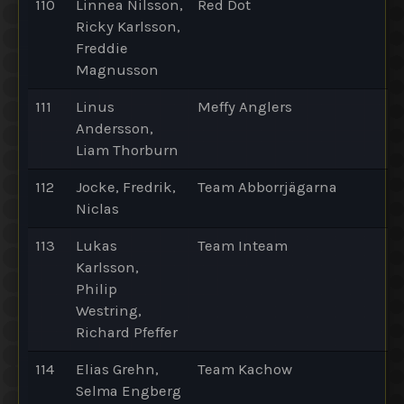
110
Linnea Nilsson,
Red Dot
Ricky Karlsson,
Freddie
Magnusson
111
Linus
Meffy Anglers
Andersson,
Liam Thorburn
112
Jocke, Fredrik,
Team Abborrjägarna
Niclas
113
Lukas
Team Inteam
Karlsson,
Philip
Westring,
Richard Pfeffer
114
Elias Grehn,
Team Kachow
Selma Engberg