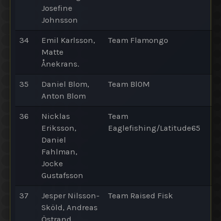
Josefine
Johnsson
34
Emil Karlsson,
Team Flamongo
Matte
Ånekrans.
35
Daniel Blom,
Team Bl0M
Anton Blom
36
Nicklas
Team
Eriksson,
Eaglefishing/Latitude65
Daniel
Fahlman,
Jocke
Gustafsson
37
Jesper Nilsson-
Team Raised Fisk
Sköld, Andreas
Östrand