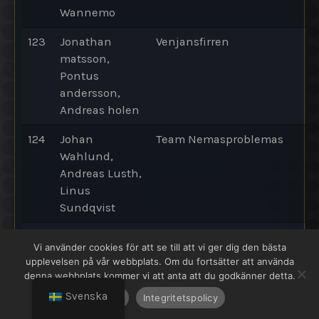
Wannemo
123
Jonathan
Venjansfirren
matsson,
Pontus
andersson,
Andreas holen
124
Johan
Team Nemasproblemas
Wahlund,
Andreas Lusth,
Linus
Sundqvist
125
Lars Jonsson,
Team Jonsson
Vi använder cookies för att se till att vi ger dig den bästa
Johannes
upplevelsen på vår webbplats. Om du fortsätter att använda
Jonsson
denna webbplats kommer vi att anta att du godkänner detta.
Svenska
OK
Integritetspolicy
126
Martin
Team Cowi
Josefsson,