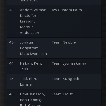
Söderlund
42
Anders Wiman,
Aw Custom Baits
Kristoffer
Larsson,
Marcus
Andersson
43
Jonatan
Team Newbie
Bergström,
Mats Svensson
44
Håkan, Ken,
Team Lysmaskarna
Jens
45
Joel, Elin,
Team Kungbaits
Lunne
46
Emil Jansson,
Team J Mitt
Ben Ekberg,
Erik Gisslèn