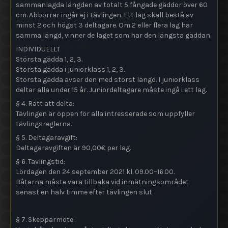
sammanlagda längden av totalt 5 fångade gäddor över 60
cm. Abborrar ingår ej i tävlingen. Ett lag skall bestå av
minst 2 och högst 3 deltagare. Om 2 eller flera lag har
samma längd, vinner de laget som har den längsta gäddan.
INDIVIDUELLT
Största gädda 1, 2, 3.
Största gädda i juniorklass 1, 2, 3.
Största gädda avser den med störst längd. I juniorklass
deltar alla under 15 år. Juniordeltagare måste ingå i ett lag.
§ 4. Rätt att delta:
Tävlingen är öppen för alla intresserade som uppfyller
tävlingsreglerna.
§ 5. Deltagaravgift:
Deltagaravgiften är 90,00€ per lag.
§ 6. Tävlingstid:
Lördagen den 24 september 2021 kl. 09.00–16.00.
Båtarna måste vara tillbaka vid inmätningsområdet
senast en halv timme efter tävlingen slut.
§ 7. Skepparmöte: