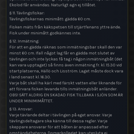
Ekolod får användas. Naturligt agn ej tillåtet.
§ 11. Tävlingsfiskar:
Tävlingsfiskarnas minimått: gädda 60 cm.
Fisken mäts från käkspetsen till stjärtfenans yttre ände.
Fisk under minimått godkännes inte.
§ 12. Inmätning:
För att en gädda räknas som inmätningsbar skall den var
minst 60 cm. Ifall något lag får en gädda mot slutet av
tävlingen och inte lyckas få tag i någon inmätningbåt (det
kan vara upptaget) så finns även inmätning fr. kl. 15.30 vid
startplatserna, Hällö och Lisström. Laget måste dock vara
i land senast kl. 16.30.
Varje båt skall ha kärl med färskt vatten eller liknande för
att förvara fisken levande tills inmätningsbåt anländer.
OBS! SÄTT ALDRIG EN SKADAD FISK TILLBAKA I SJÖN SOM ÄR
UNDER MINIMIMÅTTET.
§ 13. Ansvar:
Varje tävlande deltar i tävlingen på eget ansvar. Varje
tävlingsdeltagare ska känna till dessa regler. Varje
skeppare ansvarar för att båten är anpassad efter
omständigheterna. Domarkollegiet kan utesluta ej