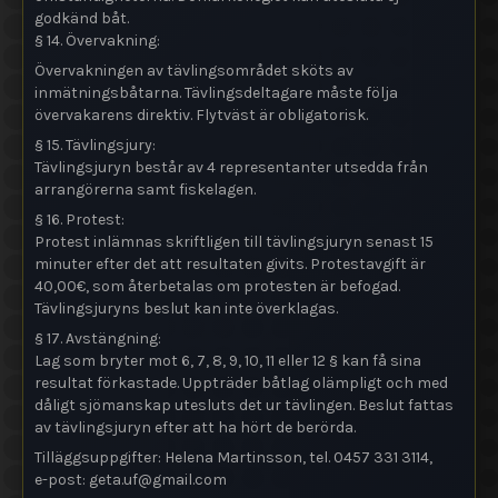
godkänd båt.
§ 14. Övervakning:
Övervakningen av tävlingsområdet sköts av
inmätningsbåtarna. Tävlingsdeltagare måste följa
övervakarens direktiv. Flytväst är obligatorisk.
§ 15. Tävlingsjury:
Tävlingsjuryn består av 4 representanter utsedda från
arrangörerna samt fiskelagen.
§ 16. Protest:
Protest inlämnas skriftligen till tävlingsjuryn senast 15
minuter efter det att resultaten givits. Protestavgift är
40,00€, som återbetalas om protesten är befogad.
Tävlingsjuryns beslut kan inte överklagas.
§ 17. Avstängning:
Lag som bryter mot 6, 7, 8, 9, 10, 11 eller 12 § kan få sina
resultat förkastade. Uppträder båtlag olämpligt och med
dåligt sjömanskap utesluts det ur tävlingen. Beslut fattas
av tävlingsjuryn efter att ha hört de berörda.
Tilläggsuppgifter: Helena Martinsson, tel. 0457 331 3114,
e-post: geta.uf@
gmail.com