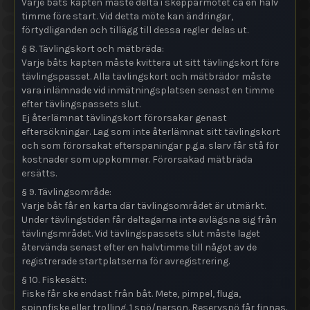
Varje båts kapten måste delta i skepparmötet ca en halv
timme före start. Vid detta möte kan ändringar,
förtydliganden och tillägg till dessa regler delas ut.
§ 8. Tävlingskort och mätbräda:
Varje båts kapten måste kvittera ut sitt tävlingskort före
tävlingspasset. Alla tävlingskort och mätbrädor måste
vara inlämnade vid inmätningsplatsen senast en timme
efter tävlingspassets slut.
Ej återlämnat tävlingskort förorsakar genast
eftersökningar. Lag som inte återlämnat sitt tävlingskort
och som förorsakat efterspaningar p.g.a. slarv får stå för
kostnader som uppkommer. Förorsakad mätbräda
ersätts.
§ 9. Tävlingsområde:
Varje båt får en karta där tävlingsområdet är utmärkt.
Under tävlingstiden får deltagarna inte avlägsna sig från
tävlingsmrådet. Vid tävlingspassets slut måste laget
återvända senast efter en halvtimme till något av de
registrerade startplatserna för avregistrering.
§ 10. Fiskesätt:
Fiske får ske endast från båt. Mete, pimpel, fluga,
spinnfiske eller trolling. 1 spö/person. Reservspö får finnas.