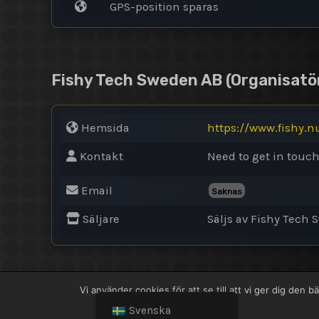
GPS-position sparas
Fishy Tech Sweden AB
(Organisatö
Hemsida
https://www.fishy.n
Kontakt
Need to get in touc
Email
Saknas
Säljare
Säljs av Fishy Tech
Vi använder cookies för att se till att vi ger dig de
Copyright © 2026 Fishy Tech Sweden AB |
Svenska