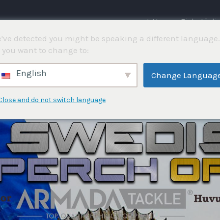
⌂ Hem
Fisketävli
've detected you might be speaking a different language.
 you want to change to:
English
Change Languag
Close and do not switch language