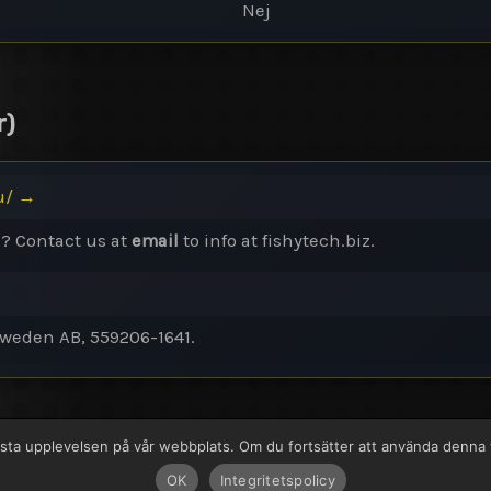
Nej
r)
u/
→
h? Contact us at
email
to info at fishytech.biz.
 Sweden AB, 559206-1641.
n bästa upplevelsen på vår webbplats. Om du fortsätter att använda denn
 www.fishy.nu
Till Fishy.nu
OK
Integritetspolicy