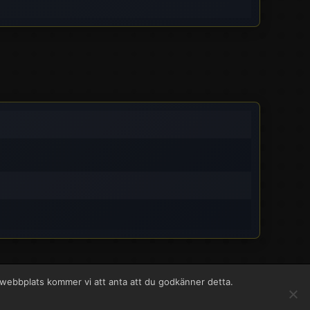
a webbplats kommer vi att anta att du godkänner detta.
 ➤
Facebook
English
Svenska