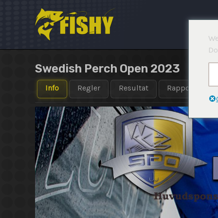
Hoppa
till
innehåll
We
Do
Swedish Perch Open 2023
Info
Regler
Resultat
Rapporter