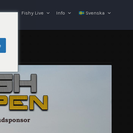
ngar
Fishy Live
Info
Svenska
e