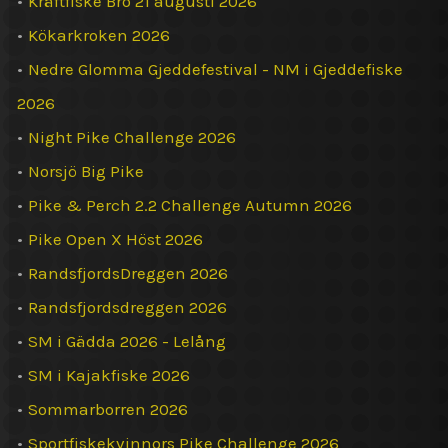
•
Kräftfiske Bro 21 augusti 2026
•
Kökarkroken 2026
•
Nedre Glomma Gjeddefestival - NM i Gjeddefiske
2026
•
Night Pike Challenge 2026
•
Norsjö Big Pike
•
Pike & Perch 2.2 Challenge Autumn 2026
•
Pike Open X Höst 2026
•
RandsfjordsDreggen 2026
•
Randsfjordsdreggen 2026
•
SM i Gädda 2026 - Lelång
•
SM i Kajakfiske 2026
•
Sommarborren 2026
•
Sportfiskekvinnors Pike Challenge 2026