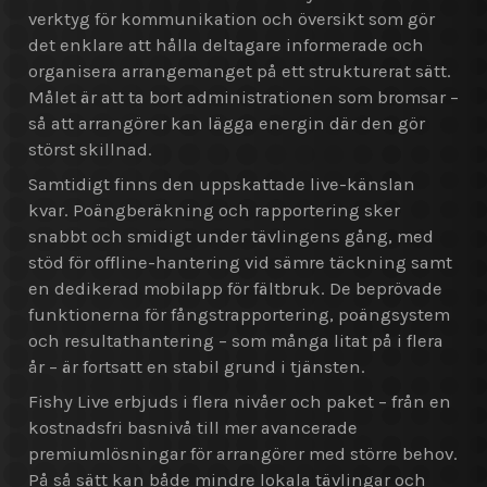
verktyg för kommunikation och översikt som gör
det enklare att hålla deltagare informerade och
organisera arrangemanget på ett strukturerat sätt.
Målet är att ta bort administrationen som bromsar –
så att arrangörer kan lägga energin där den gör
störst skillnad.
Samtidigt finns den uppskattade live-känslan
kvar. Poängberäkning och rapportering sker
snabbt och smidigt under tävlingens gång, med
stöd för offline-hantering vid sämre täckning samt
en dedikerad mobilapp för fältbruk. De beprövade
funktionerna för fångstrapportering, poängsystem
och resultathantering – som många litat på i flera
år – är fortsatt en stabil grund i tjänsten.
Fishy Live erbjuds i flera nivåer och paket – från en
kostnadsfri basnivå till mer avancerade
premiumlösningar för arrangörer med större behov.
På så sätt kan både mindre lokala tävlingar och