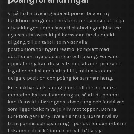
Vi på Fishy Live är glada att presentera en ny
funktion som gör det enklare än någonsin att följa
utvecklingen i dina favoritfisketävlingar! Med vår
nya resultatöversikt på hemsidan får du direkt
tillgång till en tabell som visar alla
positionförändringar i realtid, komplett med
detaljer om nya placeringar och poäng. För varje
uppdatering kan du se vilken plats och poäng ett
lag eller en fiskare klättrat till, inklusive deras
tidigare position och poäng för sammanhang.
En klickbar länk tar dig direkt till den specifika
rapporten bakom förändringen, så att du snabbt
kan få insikt i tävlingens utveckling och förstå vad
som ligger bakom varje kliv mot toppen. Denna
funktion ger Fishy Live en ännu djupare nivå av
transparens och spänning – perfekt för den inbitne
fiskaren och åskådaren som vill hålla sig