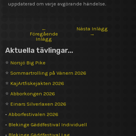
uppdaterad om varje avgörande händelse.
←
Nästa Inlägg
Inläggsnavigering
Föregående
→
Inlägg
Aktuella tävlingar...
⭐
Norsjö Big Pike
⭐
Sommartrolling på Vänern 2026
⭐
KajArtfiskejakten 2026
⭐
Abborkongen 2026
⭐
Einars Silverlaxen 2026
•
Abborfestivalen 2026
•
Blekinge Gäddfestival Individuell
•
Blekinge Gäddfestival Lag