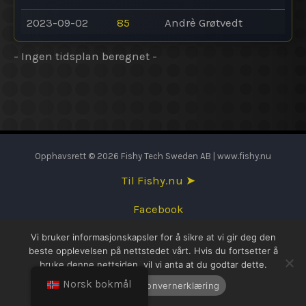
2023-09-02
85
Andrè Grøtvedt
- Ingen tidsplan beregnet -
Opphavsrett © 2026 Fishy Tech Sweden AB | www.fishy.nu
Til Fishy.nu ➤
Facebook
Vi bruker informasjonskapsler for å sikre at vi gir deg den
English
beste opplevelsen på nettstedet vårt. Hvis du fortsetter å
bruke denne nettsiden, vil vi anta at du godtar dette.
Svenska
Norsk bokmål
OK
Personvernerklæring