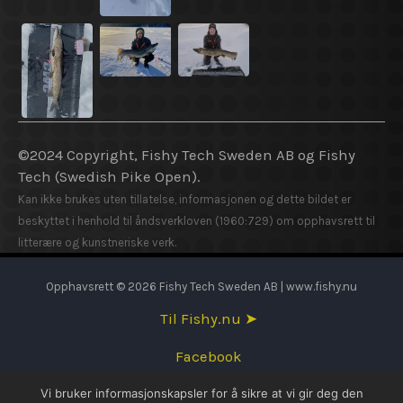
©2024 Copyright, Fishy Tech Sweden AB og Fishy
Tech (Swedish Pike Open).
Kan ikke brukes uten tillatelse, informasjonen og dette bildet er
beskyttet i henhold til åndsverkloven (1960:729) om opphavsrett til
litterære og kunstneriske verk.
Opphavsrett © 2026 Fishy Tech Sweden AB | www.fishy.nu
Til Fishy.nu ➤
Facebook
Vi bruker informasjonskapsler for å sikre at vi gir deg den
English