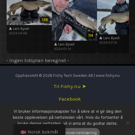
136
👤 Lars Bysell
2024-04-06
114
👤 Lars Bysell
2024-03-10
👤 Lars Bysell
2024-01-14
- Ingen tidsplan beregnet -
Opphavsrett © 2026 Fishy Tech Sweden AB | www.fishy.nu
Til Fishy.nu ➤
Facebook
Vi bruker informasjonskapsler for å sikre at vi gir deg den
English
beste opplevelsen på nettstedet vårt. Hvis du fortsetter å
bruke denne nettsiden, vil vi anta at du godtar dette.
Svenska
Norsk bokmål
OK
Personvernerklæring