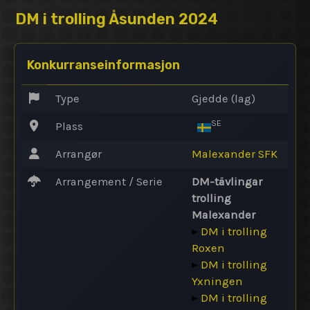
DM i trolling Åsunden 2024
Konkurranseinformasjon
Type
Gjedde (lag)
SE
Plass
Arrangør
Malexander SFK
Arrangement / Serie
DM-tävlingar
trolling
Malexander
▸
DM i trolling
Roxen
▸
DM i trolling
Yxningen
▸
DM i trolling