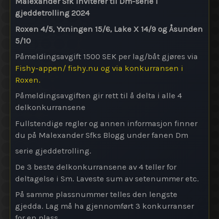
Malexander Sfk inviterer til Dm-serie i
gjeddetrolling 2024
Roxen 4/5, Yxningen 15/6, Lake X 14/9 og Åsunden
5/10
Påmeldingsavgift 1500 SEK per lag/båt gjøres via
Fishy-appen/ fishy.nu og via konkurransen i
Roxen.
Påmeldingsavgiften gir rett til å delta i alle 4
delkonkurransene
Fullstendige regler og annen informasjon finner
du på Malexander Sfks Blogg under fanen Dm
serie gjeddetrolling.
De 3 beste delkonkurransene av 4 teller for
deltagelse i Sm. Laveste sum av setenummer etc.
På samme plassnummer telles den lengste
gjedda. Lag må ha gjennomført 3 konkurranser
for en plass