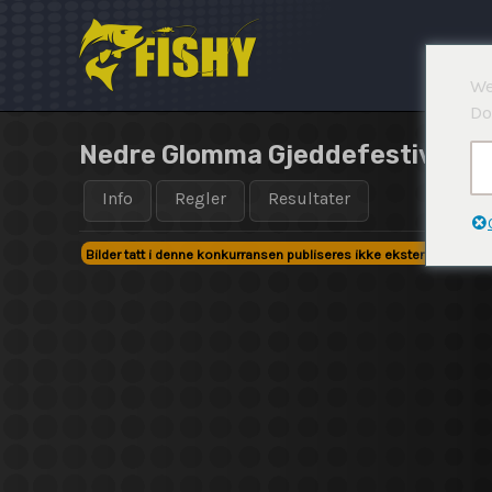
Hopp
rett
til
We
innholdet
Do
Nedre Glomma Gjeddefestival 20
Info
Regler
Resultater
Bilder tatt i denne konkurransen publiseres ikke eksternt!