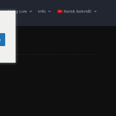
Fishy Live
Info
Norsk bokmål
e