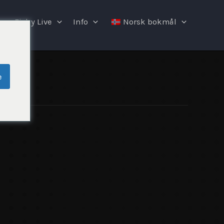
Fishy Live
Info
Norsk bokmål
e