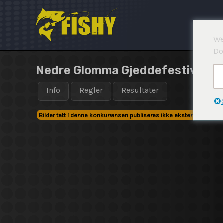
Hopp
rett
til
We
innholdet
Do
Nedre Glomma Gjeddefestival 20
Info
Regler
Resultater
Bilder tatt i denne konkurransen publiseres ikke eksternt!