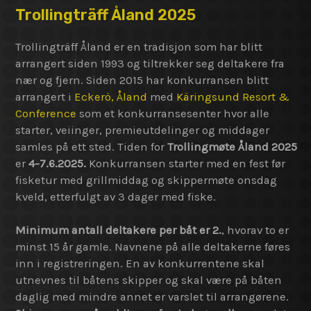
Trollingträff Åland 2025
Trollingträff Åland er en tradisjon som har blitt
arrangert siden 1993 og tiltrekker seg deltakere fra
nær og fjern. Siden 2015 har konkurransen blitt
arrangert i
Eckerö, Åland
med
Käringsund Resort &
Conference
som et konkurransesenter hvor alle
starter, veiinger, premieutdelinger og middager
samles på ett sted. Tiden for
Trollingmøte Åland 2025
er
4-7.6.2025.
Konkurransen starter med en fest før
fisketur med grillmiddag og skippermøte onsdag
kveld, etterfulgt av 3 dager med fiske.
Minimum antall deltakere per båt er 2.
, hvorav to er
minst 15 år gamle. Navnene på alle deltakerne føres
inn i registreringen. En av konkurrentene skal
utnevnes til båtens skipper og skal være på båten
daglig med mindre annet er varslet til arrangørene.