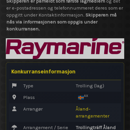
Skipperen er påmeldt som første lagmedlem
og det
er e-postadressen og telefonnummeret deres som er
oppgitt under Kontaktinformasjon.
Skipperen må
nås via informasjonen som oppgis under
konkurransen.
Konkurranseinformasjon
Type
Trolling (lag)
AX
Plass
Arrangør
Åland-
arrangementer
Arrangement / Serie
Trollingträff Åland