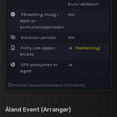
€uro/ deltaker)
Påmelding mulig i
Nei
løpet av
konkurranseperioden
blackout-periode
Nei
Fishy Live-appen
Ja
(Nedlasting)
brukes
GPS-posisjonen er
Ja
lagret
finsk tid / Europa/Mariehamn (UTC+03:00)
Åland Event
(Arrangør)