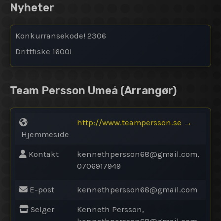
Nyheter
Konkurransekode! 2306
Drittfiske 1600!
Team Persson Umeå
(Arrangør)
http://www.teampersson.se
→
Hjemmeside
Kontakt
kennethpersson68@
gmail.com,
0706917949
E-post
kennethpersson68@
gmail.com
Selger
Kenneth Persson,