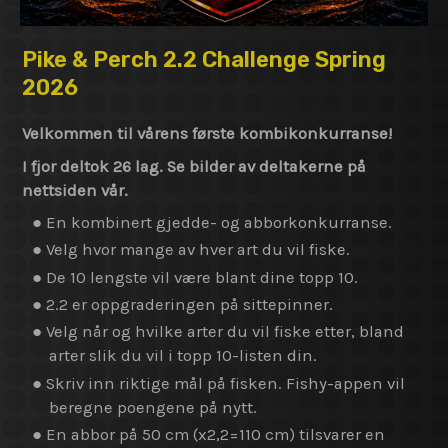
Pike & Perch 2.2 Challenge Spring
2026
Velkommen til vårens første kombikonkurranse!
I fjor deltok 26 lag. Se bilder av deltakerne på
nettsiden vår.
● En kombinert gjedde- og abborkonkurranse.
● Velg hvor mange av hver art du vil fiske.
● De 10 lengste vil være blant dine topp 10.
● 2.2 er oppgraderingen på sittepinner.
● Velg når og hvilke arter du vil fiske etter, bland
arter slik du vil i topp 10-listen din.
● Skriv inn riktige mål på fisken. Fishy-appen vil
beregne poengene på nytt.
● En abbor på 50 cm (x2,2=110 cm) tilsvarer en