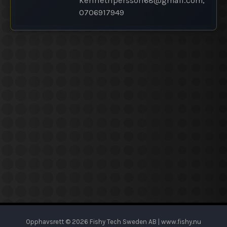
kennethpersson68@
gmail.com,
0706917949
Opphavsrett © 2026 Fishy Tech Sweden AB | www.fishy.nu