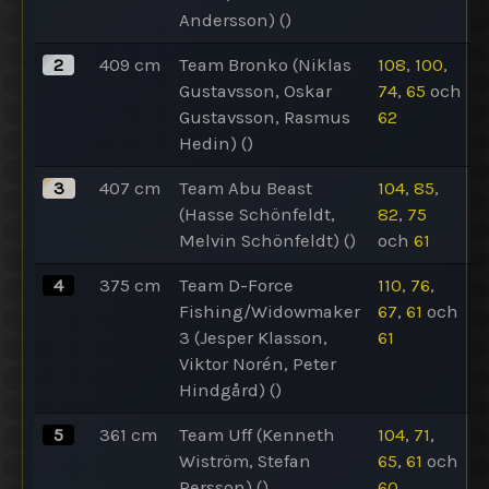
Andersson)
()
2
409
cm
Team Bronko (Niklas
108
,
100
,
Gustavsson, Oskar
74
,
65
och
Gustavsson, Rasmus
62
Hedin)
()
3
407
cm
Team Abu Beast
104
,
85
,
(Hasse Schönfeldt,
82
,
75
Melvin Schönfeldt)
()
och
61
4
375
cm
Team D-Force
110
,
76
,
Fishing/Widowmaker
67
,
61
och
3 (Jesper Klasson,
61
Viktor Norén, Peter
Hindgård)
()
5
361
cm
Team Uff (Kenneth
104
,
71
,
Wiström, Stefan
65
,
61
och
Persson)
()
60