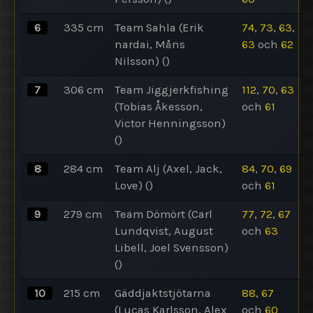
6
335
cm
Team Sahla (Erik
74
,
73
,
63
,
nardai, Måns
63
och
62
Nilsson)
()
7
306
cm
Team Jiggjerkfishing
112
,
70
,
63
(Tobias Åkesson,
och
61
Victor Henningsson)
()
8
284
cm
Team Alj (Axel, Jack,
84
,
70
,
69
Love)
()
och
61
9
279
cm
Team Dömört (Carl
77
,
72
,
67
Lundqvist, August
och
63
Libell, Joel Svensson)
()
10
215
cm
Gäddjaktstjötarna
88
,
67
(Lucas Karlsson, Alex
och
60