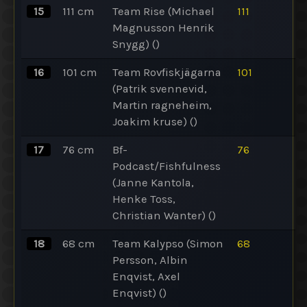
15
111
cm
Team Rise (Michael
111
Magnusson Henrik
Snygg)
()
16
101
cm
Team Rovfiskjägarna
101
(Patrik svennevid,
Martin ragneheim,
Joakim kruse)
()
17
76
cm
Bf-
76
Podcast/Fishfulness
(Janne Kantola,
Henke Toss,
Christian Wanter)
()
18
68
cm
Team Kalypso (Simon
68
Persson, Albin
Enqvist, Axel
Enqvist)
()