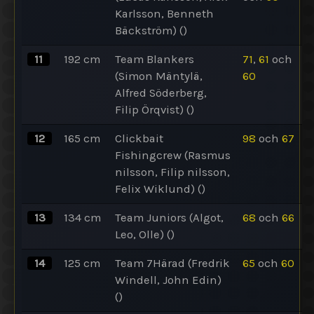
Karlsson, Benneth
Bäckström)
()
11
192
cm
Team Blankers
71
,
61
och
(Simon Mäntylä,
60
Alfred Söderberg,
Filip Örqvist)
()
12
165
cm
Clickbait
98
och
67
Fishingcrew (Rasmus
nilsson, Filip nilsson,
Felix Wiklund)
()
13
134
cm
Team Juniors (Algot,
68
och
66
Leo, Olle)
()
14
125
cm
Team 7Härad (Fredrik
65
och
60
Windell, John Edin)
()