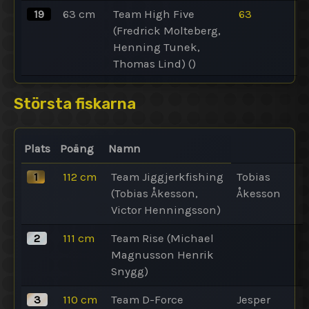
19
63
cm
Team High Five
63
(Fredrick Molteberg,
Henning Tunek,
Thomas Lind)
()
Största fiskarna
Plats
Poäng
Namn
1
112
cm
Team Jiggjerkfishing
Tobias
(Tobias Åkesson,
Åkesson
Victor Henningsson)
2
111
cm
Team Rise (Michael
Magnusson Henrik
Snygg)
3
110
cm
Team D-Force
Jesper