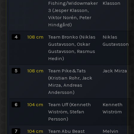
Fishing/Widowmaker
Klasson
3 (Jesper Klasson,
Viktor Norén, Peter
Hindgård)
4
108
cm
Team Bronko (Niklas
Niklas
Gustavsson, Oskar
Gustavsson
Gustavsson, Rasmus
Hedin)
5
108
cm
Team Pike&Tats
Jack Mirza
(Kristian Rohr, Jack
Mirza, Andreas
Andersson)
6
104
cm
Team Uff (Kenneth
Kenneth
Wiström, Stefan
Wiström
Persson)
7
104
cm
Team Abu Beast
Melvin