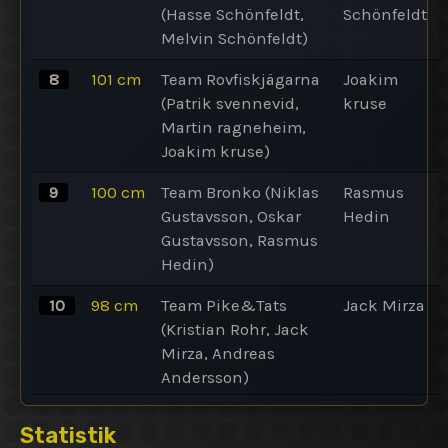
(Hasse Schönfeldt,
Schönfeldt
Melvin Schönfeldt)
8
101
cm
Team Rovfiskjägarna
Joakim
(Patrik svennevid,
kruse
Martin ragneheim,
Joakim kruse)
9
100
cm
Team Bronko (Niklas
Rasmus
Gustavsson, Oskar
Hedin
Gustavsson, Rasmus
Hedin)
10
98
cm
Team Pike&Tats
Jack Mirza
(Kristian Rohr, Jack
Mirza, Andreas
Andersson)
Statistik