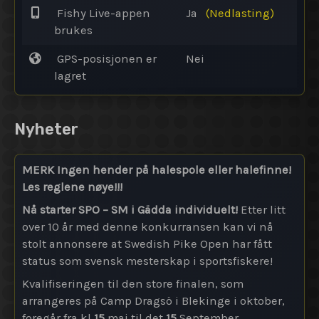
Fishy Live-appen
Ja
(Nedlasting)
brukes
GPS-posisjonen er
Nei
lagret
Nyheter
MERK Ingen hender på halespole eller halefinne!
Les reglene nøye!!!
Nå starter SPO – SM i Gädda individuelt!
Etter litt
over 10 år med denne konkurransen kan vi nå
stolt annonsere at Swedish Pike Open har fått
status som svensk mesterskap i sportsfiskere!
Kvalifiseringen til den store finalen, som
arrangeres på Camp Dragsö i Blekinge i oktober,
foregår fra kl
15
mai til det
15
September.