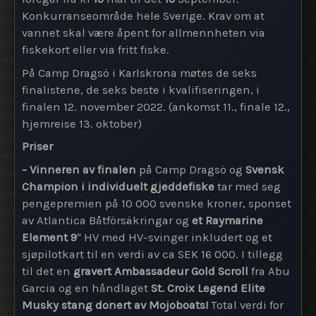
Konkurranseområde hele Sverige. Krav om at
vannet skal være åpent for allmennheten via
fiskekort eller via fritt fiske.
På Camp Dragsö i Karlskrona møtes de seks
finalistene, de seks beste i kvalifiseringen, i
finalen 12. november 2022. (ankomst 11., finale 12.,
hjemreise 13. oktober)
Priser
- Vinneren av finalen
på Camp Dragsö og
Svensk
Champion i individuelt gjeddefiske
tar med seg
pengepremien på 10 000 svenske kroner, sponset
av Atlantica Båtförsäkringar og
et Raymarine
Element 9
" HV med HV-svinger inkludert og et
sjøpilotkart til en verdi av ca SEK 16 000. I tillegg
til det en
gravert Ambassadeur Gold Scroll
fra Abu
Garcia og en håndlaget
St. Croix Legend Elite
Musky stang donert av Mojoboats!
Total verdi for