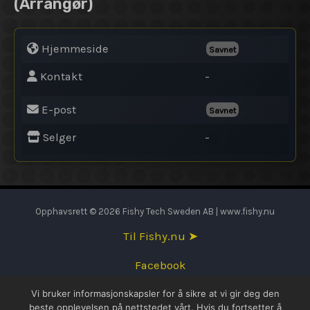
(Arrangør)
Hjemmeside
Savnet
Kontakt
-
E-post
Savnet
Selger
-
Opphavsrett © 2026 Fishy Tech Sweden AB | www.fishy.nu
Til Fishy.nu ➤
Facebook
Vi bruker informasjonskapsler for å sikre at vi gir deg den
English
beste opplevelsen på nettstedet vårt. Hvis du fortsetter å