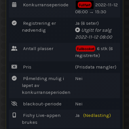
Konkurranseperiode
2022-11-12
Fullført
08:00 → 15:30
Registrering er
Ja (6 seter)
nødvendig
Utgitt for salg
2022-11-12 08:00
Antall plasser
6 stk (6
Fullbooket
registrerte)
Pris
(Prisdata mangler)
Påmelding mulig i
Nei
løpet av
konkurranseperioden
blackout-periode
Nei
Fishy Live-appen
Ja
(Nedlasting)
brukes