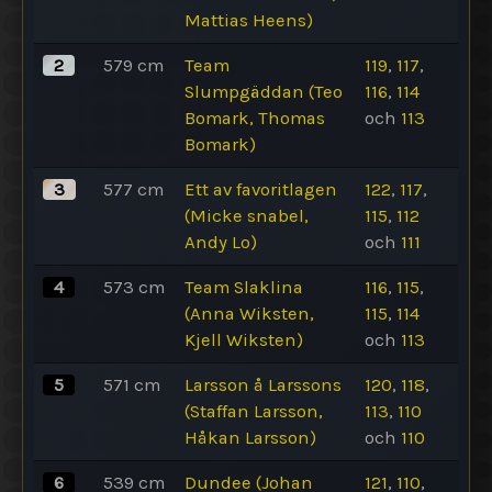
Mattias Heens)
2
579
cm
Team
119
,
117
,
Slumpgäddan (Teo
116
,
114
Bomark, Thomas
och
113
Bomark)
3
577
cm
Ett av favoritlagen
122
,
117
,
(Micke snabel,
115
,
112
Andy Lo)
och
111
4
573
cm
Team Slaklina
116
,
115
,
(Anna Wiksten,
115
,
114
Kjell Wiksten)
och
113
5
571
cm
Larsson å Larssons
120
,
118
,
(Staffan Larsson,
113
,
110
Håkan Larsson)
och
110
6
539
cm
Dundee (Johan
121
,
110
,