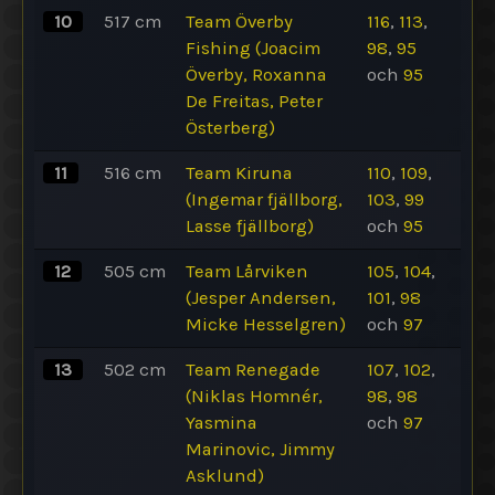
10
517
cm
Team Överby
116
,
113
,
Fishing (Joacim
98
,
95
Överby, Roxanna
och
95
De Freitas, Peter
Österberg)
11
516
cm
Team Kiruna
110
,
109
,
(Ingemar fjällborg,
103
,
99
Lasse fjällborg)
och
95
12
505
cm
Team Lårviken
105
,
104
,
(Jesper Andersen,
101
,
98
Micke Hesselgren)
och
97
13
502
cm
Team Renegade
107
,
102
,
(Niklas Homnér,
98
,
98
Yasmina
och
97
Marinovic, Jimmy
Asklund)