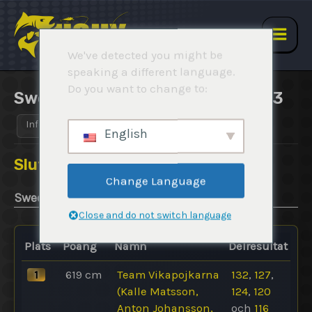
Hopp
rett
til
Hov
We've detected you might be
innholdet
speaking a different language.
Do you want to change to:
Swedish Ice Pike Open 2022-2023
Info
Regler
Resultater
Rapporter
English
Slutresultat
Change Language
Swedish Ice Pike Open 2022-2023
Close and do not switch language
Plats
Poäng
Namn
Delresultat
1
619
cm
Team Vikapojkarna
132
,
127
,
(Kalle Matsson,
124
,
120
Anton Johansson,
och
116