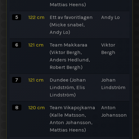
Mattias Heens)
5
122
cm
Ett av favoritlagen
Andy Lo
(Micke snabel,
Andy Lo)
6
121
cm
Team Makkaraa
Viktor
(Viktor Bergh,
Bergh
Anders Hedlund,
Robert Bergh)
7
121
cm
Dundee (Johan
Johan
Lindström, Elis
Lindström
Lindström)
8
120
cm
Team Vikapojkarna
Anton
(Kalle Matsson,
Johansson
Anton Johansson,
Mattias Heens)