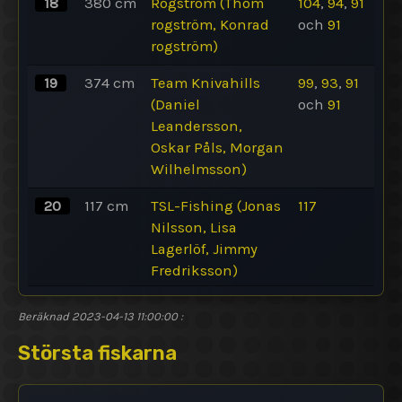
18
380
cm
Rogström (Thom
104
,
94
,
91
rogström, Konrad
och
91
rogström)
19
374
cm
Team Knivahills
99
,
93
,
91
(Daniel
och
91
Leandersson,
Oskar Påls, Morgan
Wilhelmsson)
20
117
cm
TSL-Fishing (Jonas
117
Nilsson, Lisa
Lagerlöf, Jimmy
Fredriksson)
Beräknad 2023-04-13 11:00:00
:
Största fiskarna