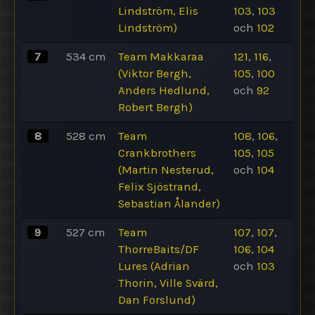
Lindström, Elis
103
,
103
Lindström)
och
102
7
534
cm
Team Makkaraa
121
,
116
,
(Viktor Bergh,
105
,
100
Anders Hedlund,
och
92
Robert Bergh)
8
528
cm
Team
108
,
106
,
Crankbrothers
105
,
105
(Martin Nesterud,
och
104
Felix Sjöstrand,
Sebastian Ålander)
9
527
cm
Team
107
,
107
,
ThorreBaits/DF
106
,
104
Lures (Adrian
och
103
Thorin, Ville Svärd,
Dan Forslund)