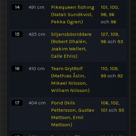
14
491
cm
Pikequeen fishing
101
,
100
,
(Natali Sundkvist,
98
,
96
Pekka Ögren)
och
96
15
425
cm
Siljansbösriddare
127
,
109
,
(Robert Dhalén,
96
och
93
Joakim Wellert,
Calle Ehlis)
16
410
cm
Team GrytRolf
110
,
109
,
(Mathias Åslin,
99
och
92
Mikael Nilsson,
William Nilsson)
17
404
cm
Pond (Nils
106
,
102
,
Pettersson, Gustav
101
och
95
Mattson, Emil
Mattson)