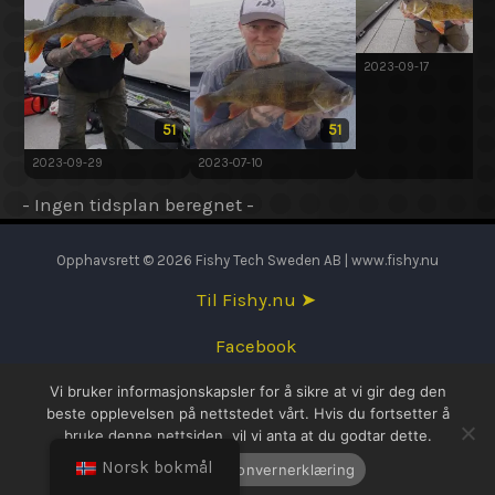
2023-09-17
51
51
2023-09-29
2023-07-10
- Ingen tidsplan beregnet -
Opphavsrett © 2026 Fishy Tech Sweden AB | www.fishy.nu
Til Fishy.nu ➤
Facebook
Vi bruker informasjonskapsler for å sikre at vi gir deg den
English
beste opplevelsen på nettstedet vårt. Hvis du fortsetter å
bruke denne nettsiden, vil vi anta at du godtar dette.
Svenska
Norsk bokmål
OK
Personvernerklæring