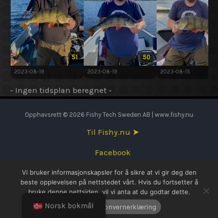
51
50
2023-08-19
2023-08-19
2023-08-15
- Ingen tidsplan beregnet -
Opphavsrett © 2026 Fishy Tech Sweden AB | www.fishy.nu
Til Fishy.nu ➤
Facebook
Vi bruker informasjonskapsler for å sikre at vi gir deg den
English
beste opplevelsen på nettstedet vårt. Hvis du fortsetter å
bruke denne nettsiden, vil vi anta at du godtar dette.
Svenska
Norsk bokmål
OK
Personvernerklæring