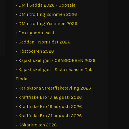
•
DM i Gädda 2026 - Uppsala
•
DM i trolling Sommen 2026
•
DM i trolling Yxningen 2026
•
Dm i gädda -Väst
•
Gäddan i Norr Höst 2026
•
Höstborren 2026
•
Kajakfiskeligan - 08ABBORREN 2026
•
Kajakfiskeligan - Sista chansen Dala
Floda
•
Karlskrona Streetfisketävling 2026
•
Kräftfiske Bro 17 augusti 2026
•
Kräftfiske Bro 19 augusti 2026
•
Kräftfiske Bro 21 augusti 2026
•
Kökarkroken 2026