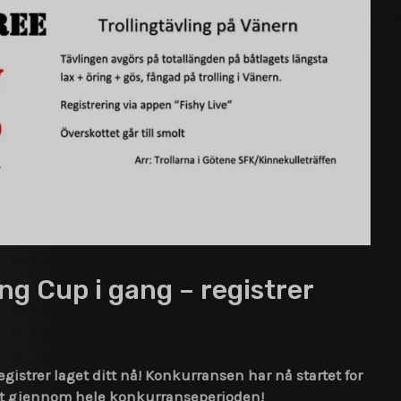
ng Cup i gang – registrer
egistrer laget ditt nå! Konkurransen har nå startet for
ditt gjennom hele konkurranseperioden!