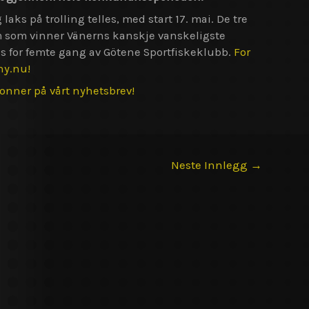
aks på trolling telles, med start 17. mai. De tre
vem som vinner Vänerns kanskje vanskeligste
s for femte gang av Götene Sportfiskeklubb.
For
hy.nu!
bonner på vårt nyhetsbrev!
Neste Innlegg
→