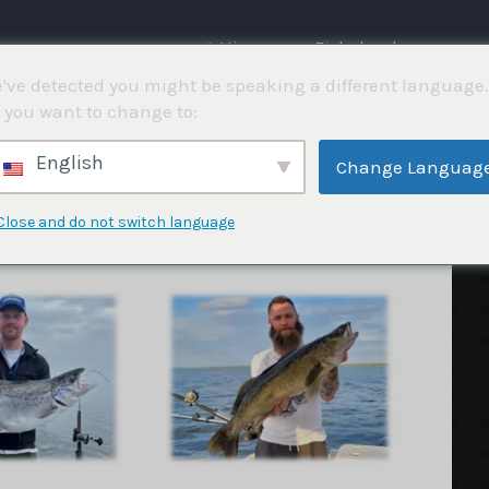
⌂ Hjemme
Fiskekonkurranser
've detected you might be speaking a different language.
 you want to change to:
English
Change Languag
Close and do not switch language