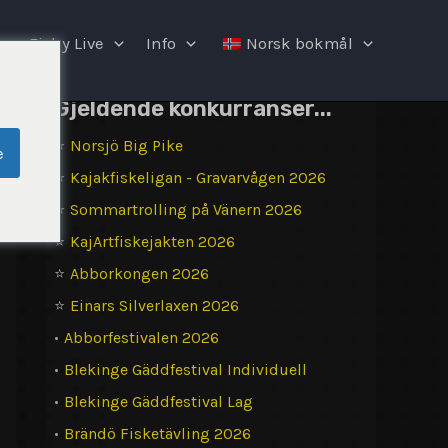
Fishy Live
Info
Norsk bokmål
Gjeldende konkurranser...
⭐
Norsjö Big Pike
e
⭐
Kajakfiskeligan - Gravarvågen 2026
⭐
Sommartrolling på Vänern 2026
⭐
KajArtfiskejakten 2026
⭐
Abborkongen 2026
⭐
Einars Silverlaxen 2026
•
Abborfestivalen 2026
•
Blekinge Gäddfestival Individuell
•
Blekinge Gäddfestival Lag
•
Brändö Fisketävling 2026