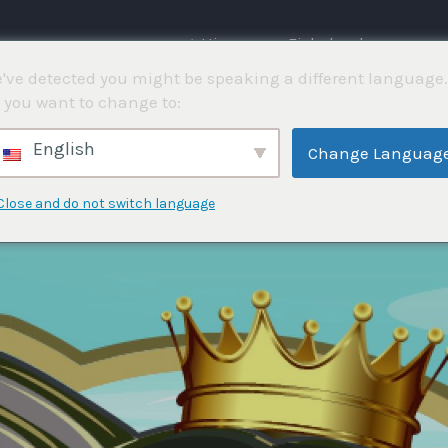
⌂ Hjemme
Fiskekonkurranser
've detected you might be speaking a different language.
 you want to change to:
English
Change Languag
Rapporter
Close and do not switch language