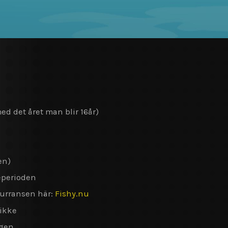
med det året man blir 16år)
en)
eperioden
urransen här:
Fishy.nu
tikke
ngen