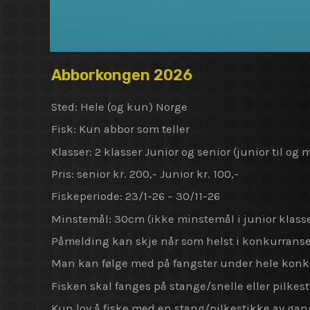
Abborkongen 2026
Sted: Hele (og kun) Norge
Fisk: Kun abbor som teller
Klasser: 2 klasser Junior og senior (junior til og 
Pris: senior kr. 200,- Junior kr. 100,-
Fiskeperiode: 23/1-26 – 30/11-26
Minstemål: 30cm (ikke minstemål i junior klass
Påmelding kan skje når som helst i konkurrans
Man kan følge med på fangster under hele konk
Fisken skal fanges på stange/snelle eller pilkes
Kun lov å fiske med en stang/pilkestikke av ga