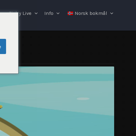
Fishy Live
Info
Norsk bokmål
e