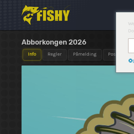
Hopp
rett
til
We
innholdet
Do
Abborkongen 2026
Info
Regler
Påmelding
Posisjon