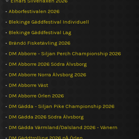
⭐
Einars Silverlaxen 2026
•
Abborfestivalen 2026
•
Blekinge Gäddfestival Individuell
•
Blekinge Gäddfestival Lag
•
Brändö Fisketävling 2026
•
DM Abborre - Siljan Perch Championship 2026
•
DM Abborre 2026 Södra Älvsborg
•
DM Abborre Norra Älvsborg 2026
•
DM Abborre Väst
•
DM Abborre Örlen 2026
•
DM Gädda - Siljan Pike Championship 2026
•
DM Gädda 2026 Södra Älvsborg
•
DM Gädda Värmland/Dalsland 2026 - Vänern
•
DM Gäddtrolling 2026 på Örlen