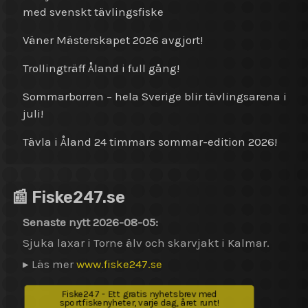
med svenskt tävlingsfiske
Väner Mästerskapet 2026 avgjort!
Trollingträff Åland i full gång!
Sommarborren – hela Sverige blir tävlingsarena i
juli!
Tävla i Åland 24 timmars sommar-edition 2026!
📰 Fiske247.se
Senaste nytt 2026-08-05:
Sjuka laxar i Torne älv och skarvjakt i Kalmar.
▸ Läs mer
www.fiske247.se
Fiske247 - Ett gratis nyhetsbrev med
sportfiskenyheter, varje dag, året runt!