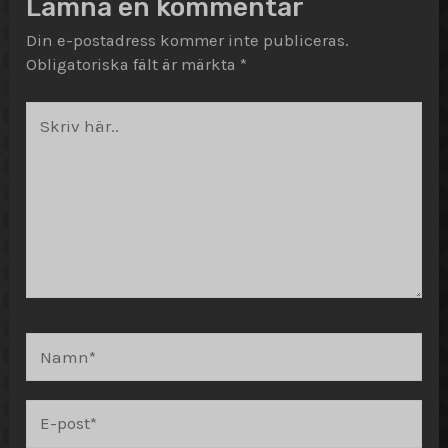
Lämna en kommentar
Din e-postadress kommer inte publiceras.
Obligatoriska fält är märkta
*
Skriv
här..
Namn*
E-
post*