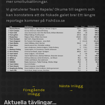
mer smoltutsättningar.
Vi gratulerar Team Rapala/ Okuma till segern och
kan konstatera att de fiskade galet bra! Ett längre
reportage kommer på FishEco.se
←
Nästa Inlägg
Inläggsnavigering
Föregående
→
Inlägg
Aktuella tävlingar...