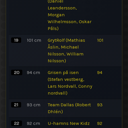
(Daniel
Leandersson,
Morgan
Wilhelmsson, Oskar
Påls)
19
101
cm
GrytRolf (Mathias
101
Åslin, Michael
Nilsson, William
Nilsson)
20
94
cm
Grisen på isen
94
(Stefan vestberg,
Lars Nordvall, Conny
nordvall)
21
93
cm
Team Dallas (Robert
93
Dhlén)
22
92
cm
U-hamns New Kidz
92