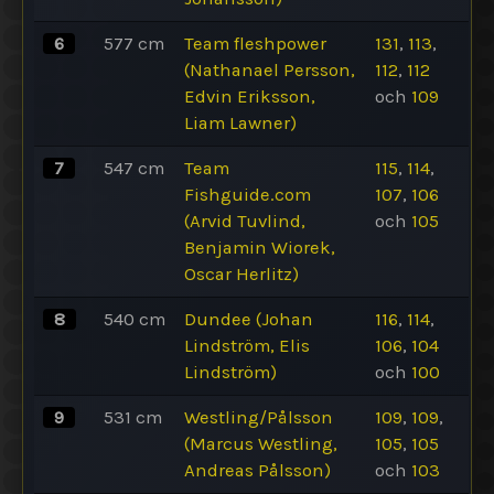
6
577
cm
Team fleshpower
131
,
113
,
(Nathanael Persson,
112
,
112
Edvin Eriksson,
och
109
Liam Lawner)
7
547
cm
Team
115
,
114
,
Fishguide.com
107
,
106
(Arvid Tuvlind,
och
105
Benjamin Wiorek,
Oscar Herlitz)
8
540
cm
Dundee (Johan
116
,
114
,
Lindström, Elis
106
,
104
Lindström)
och
100
9
531
cm
Westling/Pålsson
109
,
109
,
(Marcus Westling,
105
,
105
Andreas Pålsson)
och
103