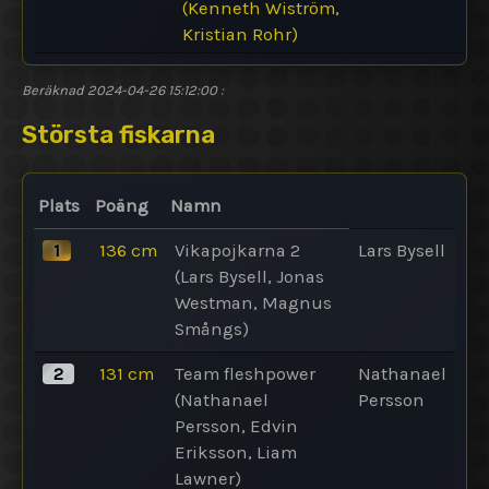
(Kenneth Wiström,
Kristian Rohr)
Beräknad
2024-04-26 15:12:00
:
Största fiskarna
Plats
Poäng
Namn
1
136
cm
Vikapojkarna 2
Lars Bysell
(Lars Bysell, Jonas
Westman, Magnus
Smångs)
2
131
cm
Team fleshpower
Nathanael
(Nathanael
Persson
Persson, Edvin
Eriksson, Liam
Lawner)