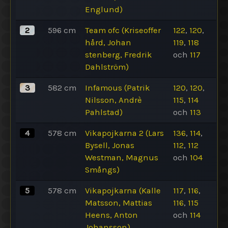
Englund)
2
596
cm
Team ofc (Kriseoffer
122
,
120
,
hård, Johan
119
,
118
stenberg, Fredrik
och
117
Dahlström)
3
582
cm
Infamous (Patrik
120
,
120
,
Nilsson, Andrè
115
,
114
Pahlstad)
och
113
4
578
cm
Vikapojkarna 2 (Lars
136
,
114
,
Bysell, Jonas
112
,
112
Westman, Magnus
och
104
Smångs)
5
578
cm
Vikapojkarna (Kalle
117
,
116
,
Matsson, Mattias
116
,
115
Heens, Anton
och
114
Johansson)