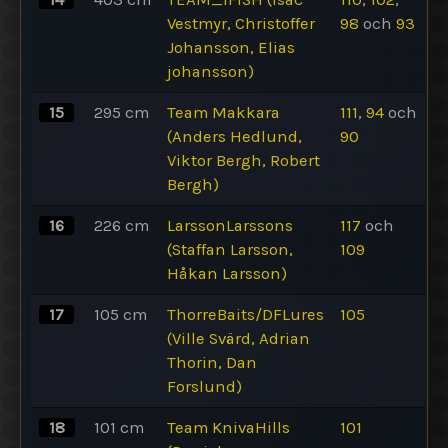
Vestmyr, Christoffer
98
och
93
Johansson, Elias
johansson)
15
295
cm
Team Makkara
111
,
94
och
(Anders Hedlund,
90
Viktor Bergh, Robert
Bergh)
16
226
cm
LarssonLarssons
117
och
(Staffan Larsson,
109
Håkan Larsson)
17
105
cm
ThorreBaits/DFLures
105
(Ville Svärd, Adrian
Thorin, Dan
Forslund)
18
101
cm
Team KnivaHills
101