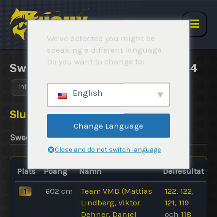
Hoppa
till
innehåll
Main
We've detected you might be
speaking a different language.
Men
Do you want to change to:
Swedish Ice Pike Open 2023-2024
Info
Regler
Resultat
Rapporter
English
Slutresultat
Change Language
Swedish Ice Pike Open 2023-2024
Close and do not switch language
Plats
Poäng
Namn
Delresultat
1
602
cm
Team VMD (Mattias
122
,
122
,
Lindberg, Viktor
121
,
119
Dehner, Daniel
och
118