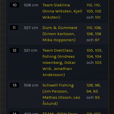
10
528
cm
Team Slaklina
110
,
110
,
(Anna Wiksten, Kjell
105
,
102
Wiksten)
och
101
11
527
cm
Dum & Dummare
110
,
108
,
(Simon karlsson,
106
,
106
Mika Hopponen)
och
97
12
521
cm
Team OverClass
105
,
105
,
fishing (Andreas
104
,
104
rosenberg, Oskar
och
103
Wiik, Jonathan
Andersson)
13
506
cm
Schwell Fishing
128
,
98
,
(Jim Persson,
94
,
93
Mattias Olsson, Leo
och
93
Åslund)
14
403
cm
TEAM_IFISH (Isac
110
,
102
,