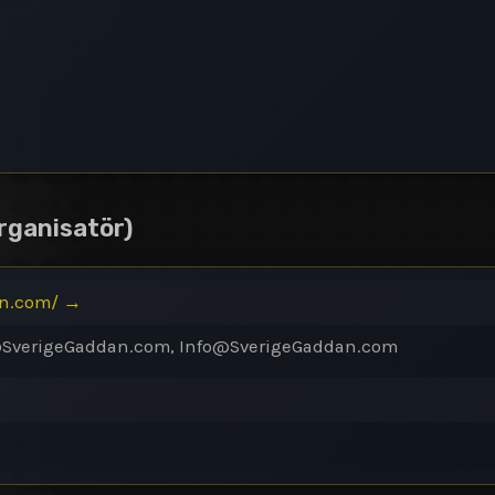
rganisatör)
an.com/
→
@
SverigeGaddan.com, Info@
SverigeGaddan.com