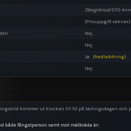
Obegränsat
(170
Anm
(Prisuppgift saknas
oden
Nej
Nej
Ja
(Nedladdning)
Nej
eringsbild kommer ut klockan 07.55 på tävlingsdagen och 
med både fångstperson samt mot mätbräda är: