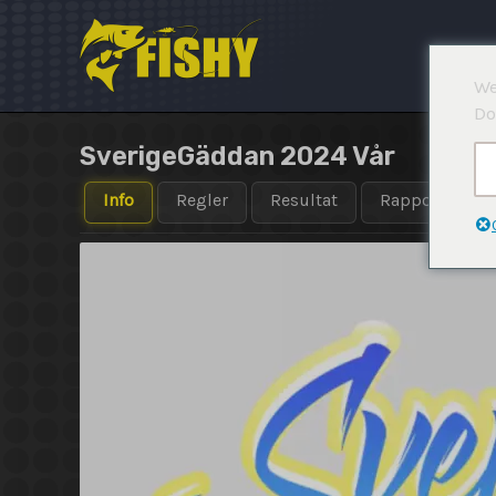
Hoppa
till
innehåll
We
Do
SverigeGäddan 2024 Vår
Info
Regler
Resultat
Rapporter