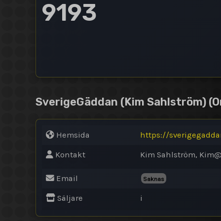
9193
SverigeGäddan (Kim Sahlström)
(O
Hemsida
https://sverigegadd
Kontakt
Kim Sahlström, Kim
Email
Saknas
Säljare
i