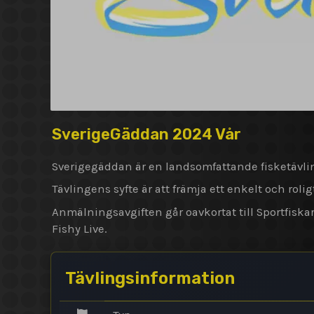
SverigeGäddan 2024 Vår
Sverigegäddan är en landsomfattande fisketävlin
Tävlingens syfte är att främja ett enkelt och rolig
Anmälningsavgiften går oavkortat till Sportfis
Fishy Live.
Tävlingsinformation