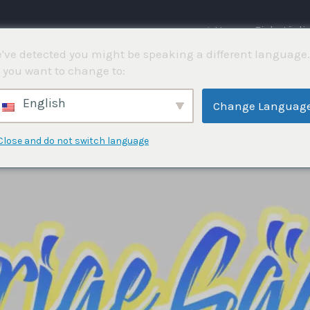
⌂ Hem
Fisketävli
've detected you might be speaking a different language.
 you want to change to:
English
Change Languag
Close and do not switch language