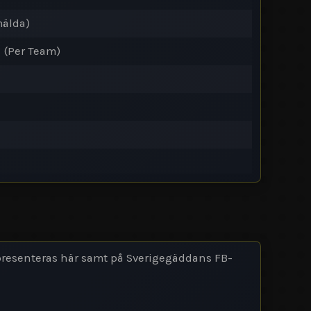
älda
)
) (Per Team)
presenteras här samt på Sverigegäddans FB-