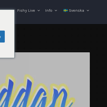
ngar
Fishy Live
Info
Svenska
e