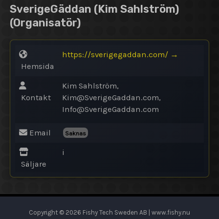
SverigeGäddan (Kim Sahlström)
(Organisatör)
https://sverigegaddan.com/
→
Hemsida
Kim Sahlström,
Kontakt
Kim@
SverigeGaddan.com,
Info@
SverigeGaddan.com
Email
Saknas
i
Säljare
Copyright © 2026 Fishy Tech Sweden AB | www.fishy.nu