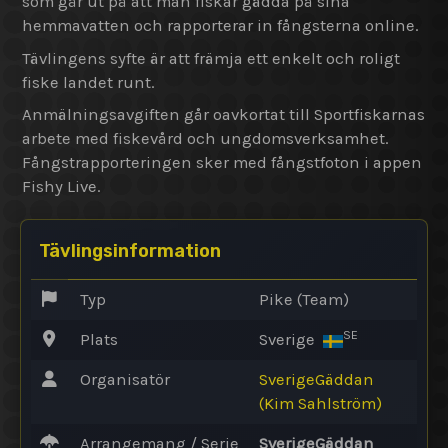
som går ut på att man fiskar gädda på sina
hemmavatten och rapporterar in fångsterna online.
Tävlingens syfte är att främja ett enkelt och roligt
fiske landet runt.
Anmälningsavgiften går oavkortat till Sportfiskarnas
arbete med fiskevård och ungdomsverksamhet.
Fångstrapporteringen sker med fångstfoton i appen
Fishy Live.
Tävlingsinformation
Typ
Pike (Team)
SE
Plats
Sverige
Organisatör
SverigeGäddan
(Kim Sahlström)
Arrangemang / Serie
SverigeGäddan