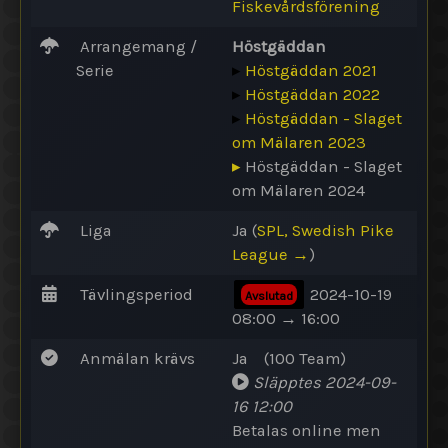
Fiskevårdsförening
Arrangemang /
Höstgäddan
Serie
▸
Höstgäddan 2021
▸
Höstgäddan 2022
▸
Höstgäddan - Slaget
om Mälaren 2023
▸
Höstgäddan - Slaget
om Mälaren 2024
Liga
Ja
(
SPL, Swedish Pike
League →
)
Tävlingsperiod
2024-10-19
Avslutad
08:00 → 16:00
Anmälan krävs
Ja
(100
Team
)
Släpptes
2024-09-
16 12:00
Betalas online
men