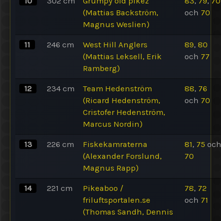
10
302
cm
Grumpy old pikez
83
,
79
,
70
(Mattias Backström,
och
70
Magnus Weslien)
11
246
cm
West Hill Anglers
89
,
80
(Mattias Leksell, Erik
och
77
Ramberg)
12
234
cm
Team Hedenström
88
,
76
(Ricard Hedenström,
och
70
Cristofer Hedenström,
Marcus Nordin)
13
226
cm
Fiskekamraterna
81
,
75
oc
(Alexander Forslund,
70
Magnus Rapp)
14
221
cm
Pikeaboo /
78
,
72
friluftsportalen.se
och
71
(Thomas Sandh, Dennis