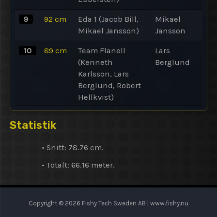
9
92
cm
Eda 1 (Jacob Bill,
Mikael
Mikael Jansson)
Jansson
10
89
cm
Team Flanell
Lars
(Kenneth
Berglund
Karlsson, Lars
Berglund, Robert
Hellkvist)
Statistik
•
Snitt
: 78.76 cm.
•
Totalt
: 66.16
meter
.
Copyright © 2026 Fishy Tech Sweden AB | www.fishy.nu