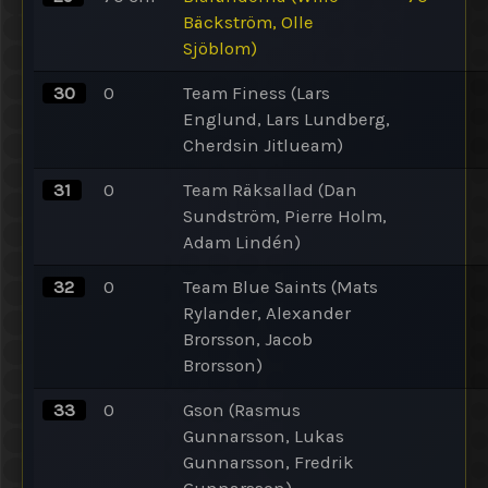
Bäckström, Olle
Sjöblom)
30
0
Team Finess (Lars
Englund, Lars Lundberg,
Cherdsin Jitlueam)
31
0
Team Räksallad (Dan
Sundström, Pierre Holm,
Adam Lindén)
32
0
Team Blue Saints (Mats
Rylander, Alexander
Brorsson, Jacob
Brorsson)
33
0
Gson (Rasmus
Gunnarsson, Lukas
Gunnarsson, Fredrik