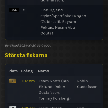
Gunnarsson)
34
0
Fishing and
stylez/Sportfiskekungen
(Zubir Jalil, Bayram
Pektas, Nasim Abu
Qouta)
Beräknad
2024-10-20 23:04:00
:
Största fiskarna
Plats
Poäng
Namn
1
107
cm
Team North (Jan
Robin
Eklund, Robin
Gustafsson
Gustafsson,
Tommy Forsberg)