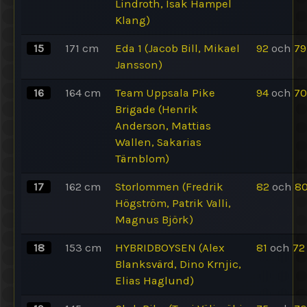
Lindroth, Isak Hampel
Klang)
15
171
cm
Eda 1 (Jacob Bill, Mikael
92
och
79
Jansson)
16
164
cm
Team Uppsala Pike
94
och
70
Brigade (Henrik
Anderson, Mattias
Wallen, Sakarias
Tärnblom)
17
162
cm
Storlommen (Fredrik
82
och
8
Högström, Patrik Valli,
Magnus Björk)
18
153
cm
HYBRIDBOYSEN (Alex
81
och
72
Blanksvärd, Dino Krnjic,
Elias Haglund)