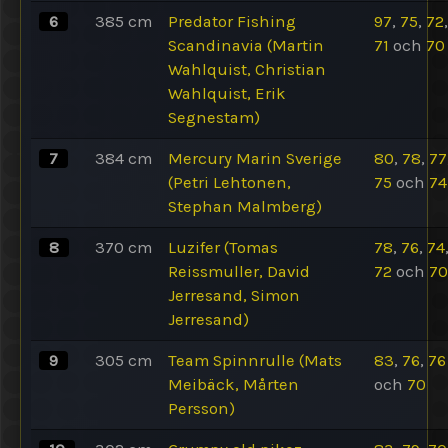
6
385
cm
Predator Fishing
97
,
75
,
72
,
Scandinavia (Martin
71
och
70
Wahlquist, Christian
Wahlquist, Erik
Segnestam)
7
384
cm
Mercury Marin Sverige
80
,
78
,
77
(Petri Lehtonen,
75
och
74
Stephan Malmberg)
8
370
cm
Luzifer (Tomas
78
,
76
,
74
Reissmuller, David
72
och
70
Jerresand, Simon
Jerresand)
9
305
cm
Team Spinnrulle (Mats
83
,
76
,
76
Meibäck, Mårten
och
70
Persson)