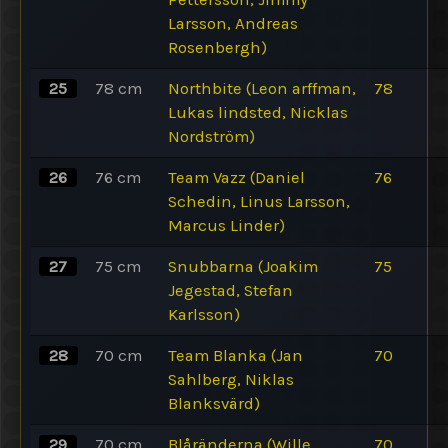
Larsson, Andreas
Rosenbergh)
25
78
cm
Northbite (Leon arffman,
78
Lukas lindsted, Nicklas
Nordström)
26
76
cm
Team Vazz (Daniel
76
Schedin, Linus Larsson,
Marcus Linder)
27
75
cm
Snubbarna (Joakim
75
Jegestad, Stefan
Karlsson)
28
70
cm
Team Blanka (Jan
70
Sahlberg, Niklas
Blanksvärd)
29
70
cm
Blåränderna (Wille
70