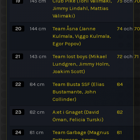
19
145
cm
Club Pike (Toni Välimäki,
75
och
70
Jimmy Lindahl, Mattias
Välimäki)
20
144
cm
Team Åsna (Janne
74
och
70
Kulmala, Viggo Kulmala,
Egor Popov)
21
143
cm
Team lost boys (Mikael
72
och
71
Lundgren, Jimmy Holm,
Joakim Scott)
22
84
cm
Team Busta SSF (Elias
84
Bustamante, John
Collinder)
23
82
cm
A:et i Gnaget (David
82
Öman, Felicia Turski)
24
81
cm
Team Garbage (Magnus
81
Pettersson, Jimmy