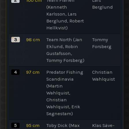
2
100
cm
Team Flanell
Lars
(Kenneth
Berglund
Karlsson, Lars
Berglund, Robert
Hellkvist)
3
98
cm
Team North (Jan
Tommy
Eklund, Robin
Forsberg
Gustafsson,
Tommy Forsberg)
4
97
cm
Predator Fishing
Christian
Scandinavia
Wahlquist
(Martin
Wahlquist,
Christian
Wahlquist, Erik
Segnestam)
5
95
cm
Toby Dick (Max
Klas Säve-