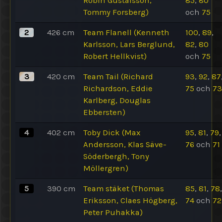
Robin Gustafsson,
85
,
80
Tommy Forsberg)
och
75
2
426
cm
Team Flanell (Kenneth
100
,
89
,
Karlsson, Lars Berglund,
82
,
80
Robert Hellkvist)
och
75
3
420
cm
Team Tail (Richard
93
,
92
,
87
Richardson, Eddie
75
och
73
Karlberg, Douglas
Ebbersten)
4
402
cm
Toby Dick (Max
95
,
81
,
79
,
Andersson, Klas Säve-
76
och
71
Söderbergh, Tony
Möllergren)
5
390
cm
Team stäket (Thomas
85
,
81
,
78
,
Eriksson, Claes Högberg,
74
och
72
Peter Puhakka)