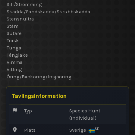
Sill/Strömming
Skädda/Sandskädda/Skrubbskädda
Stensnultra
Stäm
Sutare
Torsk
Tunga
Tånglake
Vimma
Vitling
Öring/Bäcköring/Insjööring
Tävlingsinformation
Typ
Species Hunt
(Individual)
SE
Plats
Sverige