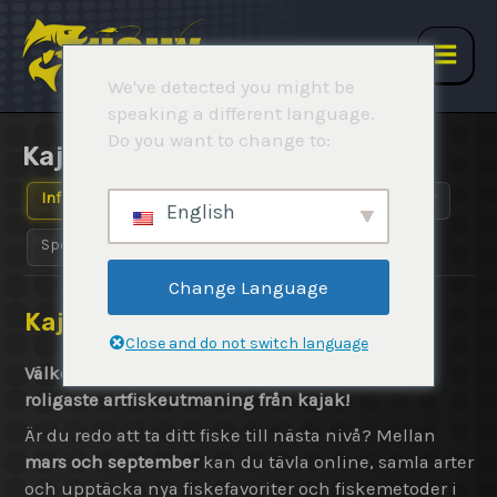
Hoppa
till
innehåll
Main
We've detected you might be
speaking a different language.
Men
Do you want to change to:
KajArtfiskejakten 2026
Info
Regler
Anmäl
Ställning
Rapporter
English
Sponsorer
Change Language
KajArtfiskejakten 2026
Close and do not switch language
Välkommen till KajArtFiskejakten – Sveriges
roligaste artfiskeutmaning från kajak!
Är du redo att ta ditt fiske till nästa nivå? Mellan
mars och september
kan du tävla online, samla arter
och upptäcka nya fiskefavoriter och fiskemetoder i