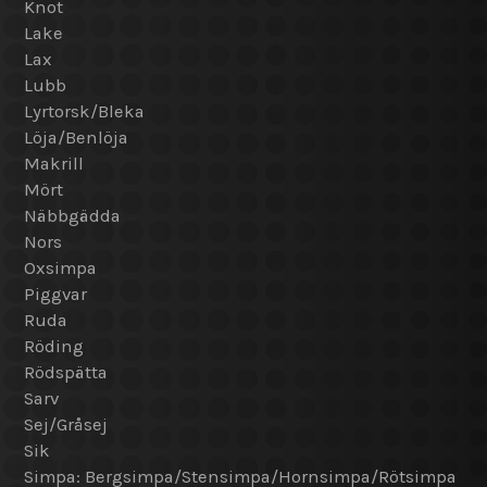
Knot
Lake
Lax
Lubb
Lyrtorsk/Bleka
Löja/Benlöja
Makrill
Mört
Näbbgädda
Nors
Oxsimpa
Piggvar
Ruda
Röding
Rödspätta
Sarv
Sej/Gråsej
Sik
Simpa: Bergsimpa/Stensimpa/Hornsimpa/Rötsimpa