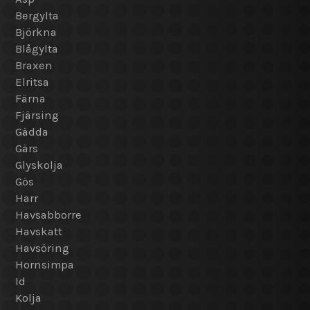
Bergylta
Björkna
Blågylta
Braxen
Elritsa
Färna
Fjärsing
Gädda
Gärs
Glyskolja
Gös
Harr
Havsabborre
Havskatt
Havsöring
Hornsimpa
Id
Kolja