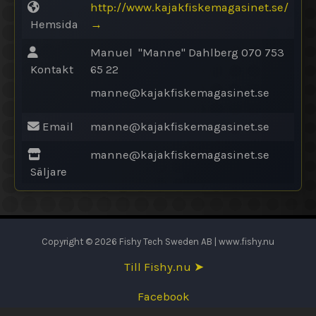
http://www.kajakfiskemagasinet.se/
Hemsida
→
Manuel "Manne" Dahlberg 070 753
Kontakt
65 22
manne@
kajakfiskemagasinet.se
Email
manne@
kajakfiskemagasinet.se
manne@
kajakfiskemagasinet.se
Säljare
Copyright © 2026 Fishy Tech Sweden AB | www.fishy.nu
Till Fishy.nu ➤
Facebook