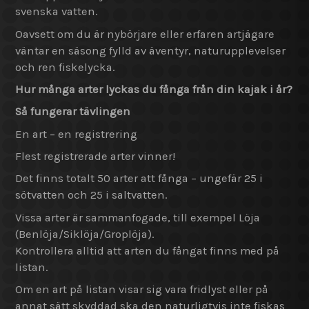
svenska vatten.
Oavsett om du är nybörjare eller erfaren artjägare
väntar en säsong fylld av äventyr, naturupplevelser
och ren fiskelycka.
Hur många arter lyckas du fånga från din kajak i år?
Så fungerar tävlingen
En art – en registrering
Flest registrerade arter vinner!
Det finns totalt 50 arter att fånga – ungefär 25 i
sötvatten och 25 i saltvatten.
Vissa arter är sammanfogade, till exempel Löja
(Benlöja/Siklöja/Groplöja).
Kontrollera alltid att arten du fångat finns med på
listan.
Om en art på listan visar sig vara fridlyst eller på
annat sätt skyddad ska den naturligtvis inte fiskas