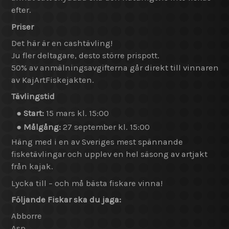
efter.
Priser
Det här är en cashtävling!
Ju fler deltagare, desto större prispott.
50% av anmälningsavgifterna går direkt till vinnaren
av KajArtFiskejakten.
Tävlingstid
●
Start:
15 mars kl. 15:00
●
Målgång:
27 september kl. 15:00
Häng med i en av Sveriges mest spännande
fisketävlingar och upplev en hel säsong av artjakt
från kajak.
Lycka till – och må bästa fiskare vinna!
Följande Fiskar ska du jaga:
Abborre
Asp