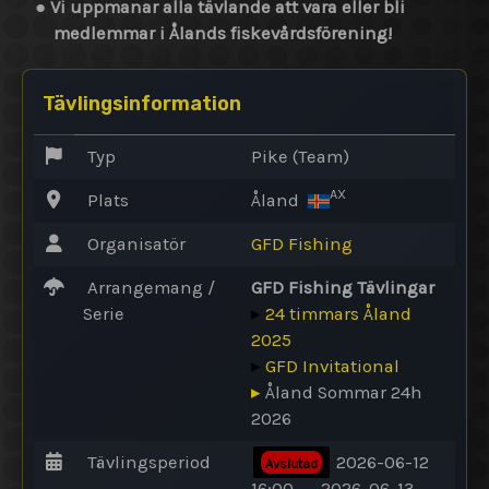
●
Vi uppmanar alla tävlande att vara eller bli
medlemmar i Ålands fiskevårdsförening!
Tävlingsinformation
Typ
Pike (Team)
AX
Plats
Åland
Organisatör
GFD Fishing
Arrangemang /
GFD Fishing Tävlingar
Serie
▸
24 timmars Åland
2025
▸
GFD Invitational
▸
Åland Sommar 24h
2026
Tävlingsperiod
2026-06-12
Avslutad
16:00 → 2026-06-13