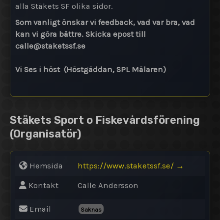
alla Stäkets SF olika sidor.
Som vanligt önskar vi feedback, vad var bra, vad
kan vi göra bättre. Skicka epost till
calle@
staketssf.se
Vi Ses i höst (Höstgäddan, SPL Mälaren)
Stäkets Sport o Fiskevårdsförening
(Organisatör)
Hemsida
https://www.staketssf.se/
→
Kontakt
Calle Andersson
Email
Saknas