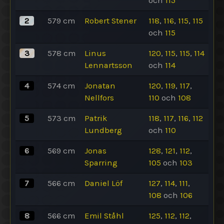
och
115
2
579
cm
Robert Stener
118
,
116
,
115
,
115
och
115
3
578
cm
Linus
120
,
115
,
115
,
114
Lennartsson
och
114
4
574
cm
Jonatan
120
,
119
,
117
,
Nellfors
110
och
108
5
573
cm
Patrik
118
,
117
,
116
,
112
Lundberg
och
110
6
569
cm
Jonas
128
,
121
,
112
,
Sparring
105
och
103
7
566
cm
Daniel Löf
127
,
114
,
111
,
108
och
106
8
566
cm
Emil Ståhl
125
,
112
,
112
,