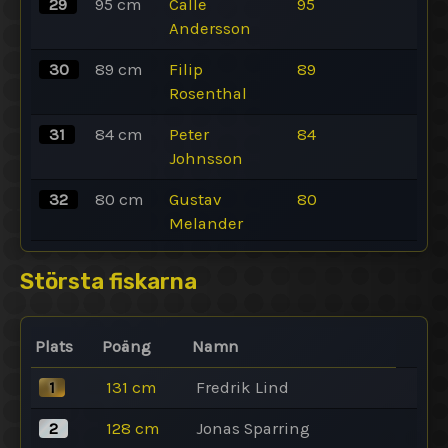
29
95
cm
Calle
95
Andersson
30
89
cm
Filip
89
Rosenthal
31
84
cm
Peter
84
Johnsson
32
80
cm
Gustav
80
Melander
Största fiskarna
Plats
Poäng
Namn
1
131
cm
Fredrik Lind
2
128
cm
Jonas Sparring