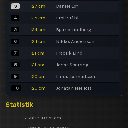
3
127
cm
Daniel Löf
4
125
cm
Emil Ståhl
5
124
cm
Bjarne Lindberg
6
124
cm
Niklas Andersson
7
121
cm
Fredrik Lind
8
121
cm
Jonas Sparring
9
120
cm
Linus Lennartsson
10
120
cm
Jonatan Nellfors
Statistik
• Snitt: 107.51 cm.