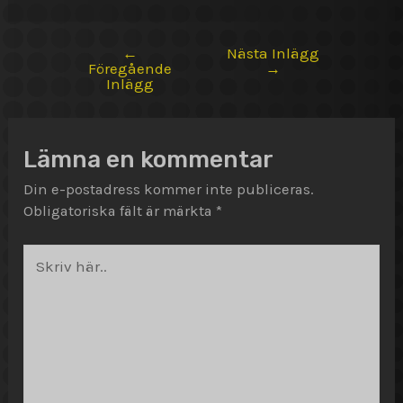
←
Nästa Inlägg
Inläggsnavigering
Föregående
→
Inlägg
Lämna en kommentar
Din e-postadress kommer inte publiceras.
Obligatoriska fält är märkta
*
Skriv
här..