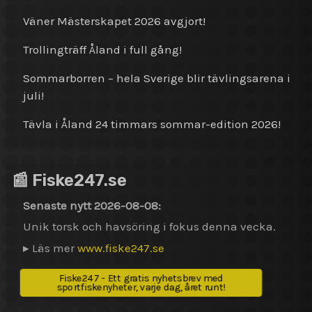
Väner Mästerskapet 2026 avgjort!
Trollingträff Åland i full gång!
Sommarborren – hela Sverige blir tävlingsarena i
juli!
Tävla i Åland 24 timmars sommar-edition 2026!
📰 Fiske247.se
Senaste nytt 2026-08-08:
Unik torsk och havsöring i fokus denna vecka.
▸ Läs mer
www.fiske247.se
Fiske247 - Ett gratis nyhetsbrev med
sportfiskenyheter, varje dag, året runt!