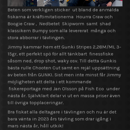
Beten som verkligen sticker ut bland de anmälda
fiskarna är kräftimitationerna Hourra Craw och
Boogie Craw , Nedbetet Skipworm samt shad
klassikern Bumpy som alla levererat många och
stora abborrar i tävlingen.
Jimmy kammar hem ett Gunki Stripes 2,28M/ML 3-
15gr, ett perfekt spö för allt tänkbart finessfiske
såsom ned, drop shot, waky osv. Till detta Gunkis
bästa rulle Chooten Cut samt en rejäl uppsättning
av beten från GUNKI. Sist men inte minst får Jimmy
möjligheten att delta i ett kommande
fiskereportage med Jan Olsson på Fish Eco under
nästa år. Självklart delar vi ut en massa priser även
till övriga topplaceringar.
Bra fiskat alla deltagare i tävlingen och nu är det
bara vänta in 2023 års tävling som drar igång i
mars nästa år, håll utkik!