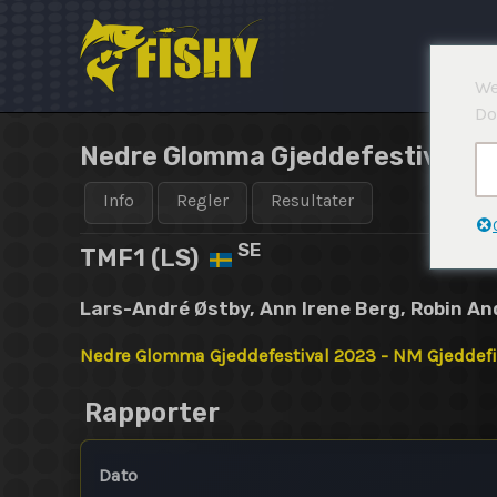
Hopp
rett
til
We
innholdet
Do
Nedre Glomma Gjeddefestival 20
Info
Regler
Resultater
SE
TMF1 (LS)
Lars-André Østby, Ann Irene Berg, Robin An
Nedre Glomma Gjeddefestival 2023 - NM Gjeddef
Rapporter
Dato