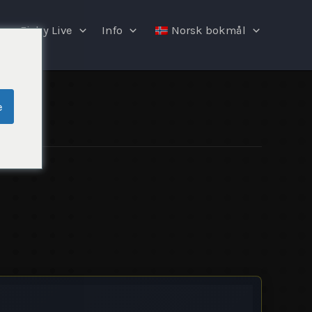
Fishy Live
Info
Norsk bokmål
e