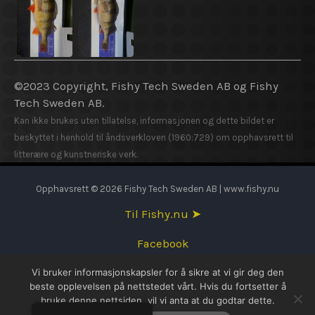
©2023 Copyright, Fishy Tech Sweden AB og Fishy
Tech Sweden AB.
Kan ikke brukes uten tillatelse, informasjonen og dette bildet er
beskyttet i henhold til åndsverkloven (1960:729) om opphavsrett til
litterære og kunstneriske verk.
Opphavsrett © 2026 Fishy Tech Sweden AB | www.fishy.nu
Til Fishy.nu ➤
Facebook
Vi bruker informasjonskapsler for å sikre at vi gir deg den
English
beste opplevelsen på nettstedet vårt. Hvis du fortsetter å
bruke denne nettsiden, vil vi anta at du godtar dette.
Svenska