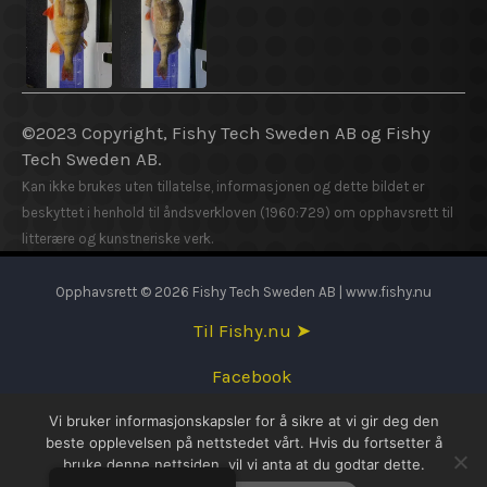
©2023 Copyright, Fishy Tech Sweden AB og Fishy
Tech Sweden AB.
Kan ikke brukes uten tillatelse, informasjonen og dette bildet er
beskyttet i henhold til åndsverkloven (1960:729) om opphavsrett til
litterære og kunstneriske verk.
Opphavsrett © 2026 Fishy Tech Sweden AB | www.fishy.nu
Til Fishy.nu ➤
Facebook
Vi bruker informasjonskapsler for å sikre at vi gir deg den
English
beste opplevelsen på nettstedet vårt. Hvis du fortsetter å
bruke denne nettsiden, vil vi anta at du godtar dette.
Svenska