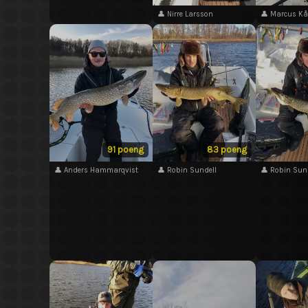
👤 Nirre Larsson
👤 Marcus K
91 poeng
83 poeng
👤 Anders Hammarqvist
👤 Robin Sundell
👤 Robin Sun