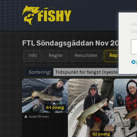
Hopp
rett
til
We
innholdet
Do
FTL Söndagsgäddan Nov 2020 Te
Info
Regler
Resultater
Rapporter
Sortering:
84 poeng
👤 Jocke Öhman
92 poeng