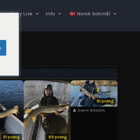
Fishy Live
Info
Norsk bokmål
e
81 poeng
👤 Joakim Wikström
91 poeng
89 poeng