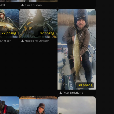
dell
👤 Nirre Larsson
77 poeng
97 poeng
 Eriksson
👤 Madeleine Eriksson
83 poeng
👤 Peter Søderlund