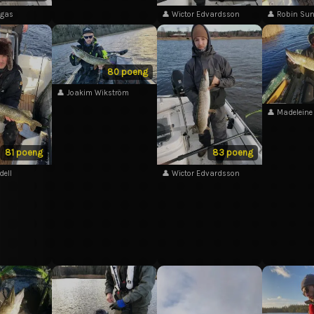
ågas
👤 Wictor Edvardsson
👤 Robin Sun
80 poeng
👤 Joakim Wikström
👤 Madeleine
81 poeng
83 poeng
dell
👤 Wictor Edvardsson