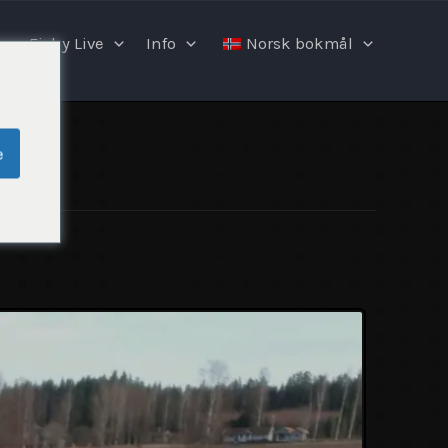
Fishy Live
Info
Norsk bokmål
e