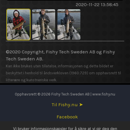
2020-11-22 13:58:45
©2020 Copyright, Fishy Tech Sweden AB og Fishy
Tech Sweden AB.
Kan ikke brukes uten tillatelse, informasjonen og dette bildet er
beskyttet i henhold til åndsverkloven (1960:729) om opphavsrett til
litterære og kunstneriske verk.
Opphavsrett © 2026 Fishy Tech Sweden AB | www.fishy.nu
Til Fishy.nu ➤
Facebook
Vi bruker informasjonskapsler for å sikre at vi gir deg den
English