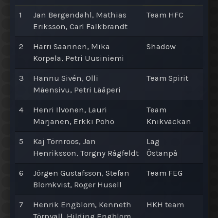
1
Jan Bergendahl, Mathias
Team HFC
Eriksson, Carl Falkbrandt
2
Harri Saarinen, Mika
Shadow
Korpela, Petri Uusiniemi
3
Hannu Sivén, Olli
Team Spirit
Mäensivu, Petri Lääperi
4
Henri Ilvonen, Lauri
Team
Marjanen, Erkki Pöhö
Knikväckan
5
Kaj Törnroos, Jan
Lag
Henriksson, Torgny Rågfeldt
Östanpå
6
Jörgen Gustafsson, Stefan
Team FEG
Blomkvist, Roger Husell
7
Henrik Engblom, Kenneth
HKH team
Törnvall, Hilding Engblom