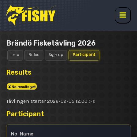
Skip
to
content
Main
Men
Brändö Fisketävling 2026
Info
Rules
Sign up
Participant
Results
⏳
No results yet
Tävlingen startar 2026-09-05 12:00
(FI)
Participant
No
Name