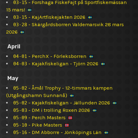
-
Forshaga FiskeFajt på Sportfiskemässan
03-15
15 mars!
-
KajArtfiskejakten 2026
03-15
-
Skärgårdsborren Valdemarsvik 28 mars
03-28
2026
April
-
PerchX - Förleksborren
04-01
-
Kajakfiskeligan - Tjörn 2026
04-03
May
-
Åmål Trophy - 12-timmars kampen
05-02
(Utgångshamn Sunnanå)
-
Kajakfiskeligan - Jällunden 2026
05-02
-
DM i trolling Roxen 2026
05-03
-
Perch Masters
05-09
-
Pike Masters
05-10
-
DM Abborre - Jönköpings Län
05-16