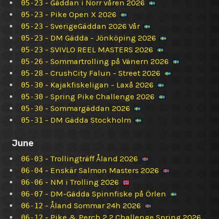
-
Gäddan i Norr våren 2026
05-23
-
Pike Open X 2026
05-23
-
SverigeGäddan 2026 Vår
05-23
-
DM Gädda - Jönköping 2026
05-23
-
SVIVLO REEL MASTERS 2026
05-23
-
Sommartrolling på Vänern 2026
05-26
-
CrushCity Falun - Street 2026
05-28
-
Kajakfiskeligan - Laxå 2026
05-30
-
Spring Pike Challenge 2026
05-30
-
Sommargäddan 2026
05-30
-
DM Gädda Stockholm
05-31
June
-
Trollingträff Åland 2026
06-03
-
Enskär Salmon Masters 2026
06-04
-
NM i Trolling 2026
06-06
-
DM-Gädda Spinnfiske på Örlen
06-07
-
Åland Sommar 24h 2026
06-12
-
Pike & Perch 2.2 Challenge Spring 2026
06-12