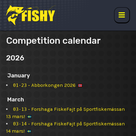
Skip
to
content
Main
Men
Competition calendar
2026
January
-
Abborkongen 2026
01-23
March
-
Forshaga FiskeFajt på Sportfiskemässan
03-13
13 mars!
-
Forshaga FiskeFajt på Sportfiskemässan
03-14
14 mars!