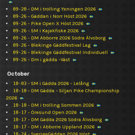
-
DM i trolling Yxningen 2026
09-20
-
Gäddan i Norr Höst 2026
09-26
-
Pike Open X Höst 2026
09-26
-
SM i Kajakfiske 2026
09-26
-
DM Abborre 2026 Södra Älvsborg
09-26
-
Blekinge Gäddfestival Lag
09-26
-
Blekinge Gäddfestival Individuell
09-26
-
Dm i gädda -Väst
09-26
October
-
SM i Gädda 2026 - Lelång
10-03
-
DM Gädda - Siljan Pike Championship
10-10
2026
-
DM i trolling Sommen 2026
10-10
-
Öresund Open 2026
10-17
-
DM Gädda 2026 Södra Älvsborg
10-17
-
DM i Abborre Uppland 2026
10-17
-
SverigeGäddan 2026 Höst
10-24