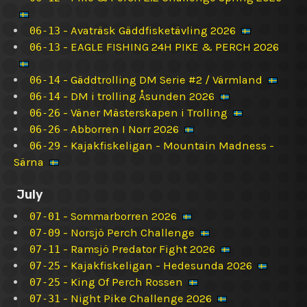
-
Avaträsk Gäddfisketävling 2026
06-13
-
EAGLE FISHING 24H PIKE & PERCH 2026
06-13
-
Gäddtrolling DM Serie #2 / Värmland
06-14
-
DM i trolling Åsunden 2026
06-14
-
Väner Mästerskapen i Trolling
06-26
-
Abborren I Norr 2026
06-26
-
Kajakfiskeligan - Mountain Madness -
06-29
Särna
July
-
Sommarborren 2026
07-01
-
Norsjö Perch Challenge
07-09
-
Ramsjö Predator Fight 2026
07-11
-
Kajakfiskeligan - Hedesunda 2026
07-25
-
King Of Perch Rossen
07-25
-
Night Pike Challenge 2026
07-31