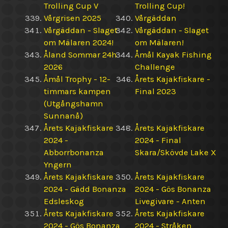
Trolling Cup V
Trolling Cup!
Vårgrisen 2025
Vårgäddan
Vårgäddan - Slaget
Vårgäddan - Slaget
om Mälaren 2024!
om Mälaren!
Åland Sommar 24h
Åmål Kayak Fishing
2026
Challenge
Åmål Trophy - 12-
Årets Kajakfiskare -
timmars kampen
Final 2023
(Utgångshamn
Sunnanå)
Årets Kajakfiskare
Årets Kajakfiskare
2024 -
2024 - Final
Abborrbonanza
Skara/Skövde Lake X
Yngern
Årets Kajakfiskare
Årets Kajakfiskare
2024 - Gädd Bonanza
2024 - Gös Bonanza
Edsleskog
Livegivare - Anten
Årets Kajakfiskare
Årets Kajakfiskare
2024 - Gös Bonanza
2024 - Stråken