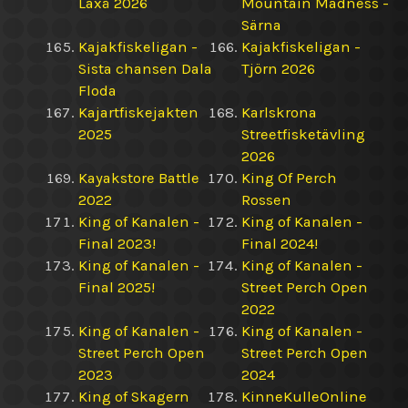
Laxå 2026
Mountain Madness -
Särna
Kajakfiskeligan -
Kajakfiskeligan -
Sista chansen Dala
Tjörn 2026
Floda
Kajartfiskejakten
Karlskrona
2025
Streetfisketävling
2026
Kayakstore Battle
King Of Perch
2022
Rossen
King of Kanalen -
King of Kanalen -
Final 2023!
Final 2024!
King of Kanalen -
King of Kanalen -
Final 2025!
Street Perch Open
2022
King of Kanalen -
King of Kanalen -
Street Perch Open
Street Perch Open
2023
2024
King of Skagern
KinneKulleOnline