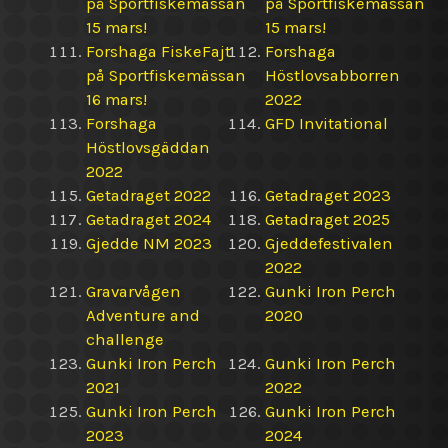
på Sportfiskemässan
på Sportfiskemässan
15 mars!
15 mars!
Forshaga FiskeFajt
Forshaga
på Sportfiskemässan
Höstlovsabborren
16 mars!
2022
Forshaga
GFD Invitational
Höstlovsgäddan
2022
Getadraget 2022
Getadraget 2023
Getadraget 2024
Getadraget 2025
Gjedde NM 2023
Gjeddefestivalen
2022
Gravarvågen
Gunki Iron Perch
Adventure and
2020
challenge
Gunki Iron Perch
Gunki Iron Perch
2021
2022
Gunki Iron Perch
Gunki Iron Perch
2023
2024