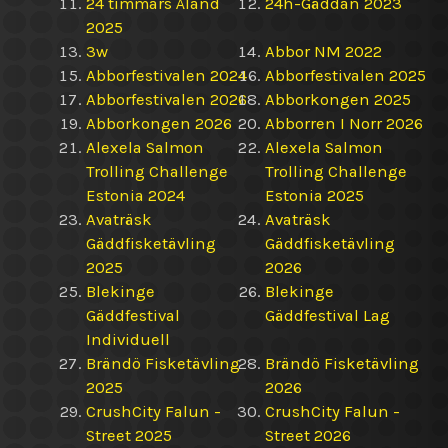
24 timmars Åland
24h-Gäddan 2023
2025
3w
Abbor NM 2022
Abborfestivalen 2024
Abborfestivalen 2025
Abborfestivalen 2026
Abborkongen 2025
Abborkongen 2026
Abborren I Norr 2026
Alexela Salmon
Alexela Salmon
Trolling Challenge
Trolling Challenge
Estonia 2024
Estonia 2025
Avaträsk
Avaträsk
Gäddfisketävling
Gäddfisketävling
2025
2026
Blekinge
Blekinge
Gäddfestival
Gäddfestival Lag
Individuell
Brändö Fisketävling
Brändö Fisketävling
2025
2026
CrushCity Falun -
CrushCity Falun -
Street 2025
Street 2026