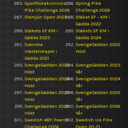
Sportfiskekvinnors
Spring Pike
Pike Challenge 2026
Challenge 2026
Storsjön Open 2025
Stäket SF - KM i
Gädda 2022
Stäkets SF KM i
Stäkets SF KM i
Gädda 2023
Gädda 2024
Svenska
SverigeGäddan 2022
mästerskapet i
Höst
Gädda 2021
SverigeGäddan 2023
SverigeGäddan 2023
Höst
Vår
SverigeGäddan 2024
SverigeGäddan 2024
Höst
Vår
SverigeGäddan 2025
SverigeGäddan 2025
Höst
Vår
SverigeGäddan 2026
SverigeGäddan 2026
Höst
Vår
Swedish 48h Pearch
Swedish Ice Pike
Challenge 2026
Open 20-21