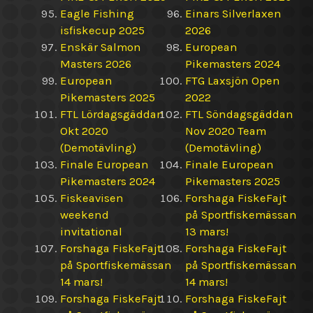
Eagle Fishing
Einars Silverlaxen
isfiskecup 2025
2026
Enskär Salmon
European
Masters 2026
Pikemasters 2024
European
FTG Laxsjön Open
Pikemasters 2025
2022
FTL Lördagsgäddan
FTL Söndagsgäddan
Okt 2020
Nov 2020 Team
(Demotävling)
(Demotävling)
Finale European
Finale European
Pikemasters 2024
Pikemasters 2025
Fiskeavisen
Forshaga FiskeFajt
weekend
på Sportfiskemässan
invitational
13 mars!
Forshaga FiskeFajt
Forshaga FiskeFajt
på Sportfiskemässan
på Sportfiskemässan
14 mars!
14 mars!
Forshaga FiskeFajt
Forshaga FiskeFajt