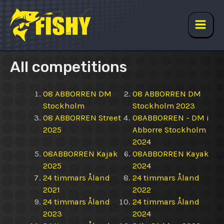
Skip
to
content
Main
Men
All competitions
08 ABBORREN DM
08 ABBORREN DM
Stockholm
Stockholm 2023
08 ABBORREN Street
08ABBORREN - DM i
2025
Abborre Stockholm
2024
08ABBORREN Kajak
08ABBORREN Kayak
2025
2024
24 timmars Åland
24 timmars Åland
2021
2022
24 timmars Åland
24 timmars Åland
2023
2024