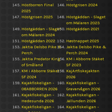
Höstborren Final
Höstgrisen 2024
2025
Höstgrisen 2025
Höstgäddan - Slaget
om Mälaren 2023
Höstgäddan - Slaget
Höstgäddan 2021
om Mälaren 2024
Höstgäddan 2022
Høstnappet 2025
Jaktia Delsbo Pike &
Jaktia Delsbo Pike &
Perch
Perch 2024
Jaktia Predator King
KM i Abborre Stäket
of Småland
SF 2023
KM i Abborre Stäket
KajArtfiskejakten
SF 2024
2026
Kajakfiskeligan -
Kajakfiskeligan -
08ABBORREN 2026
Gravarvågen 2026
Kajakfiskeligan -
Kajakfiskeligan -
Hedesunda 2026
Jällunden 2026
Kajakfiskeligan -
Kajakfiskeligan -