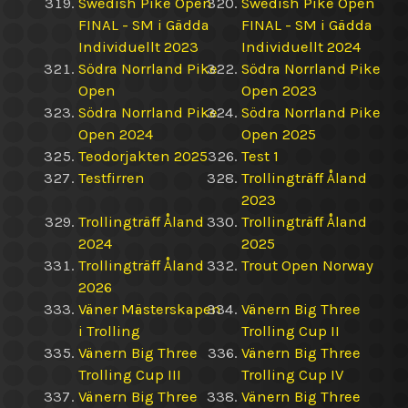
Swedish Pike Open
Swedish Pike Open
FINAL - SM i Gädda
FINAL - SM i Gädda
Individuellt 2023
Individuellt 2024
Södra Norrland Pike
Södra Norrland Pike
Open
Open 2023
Södra Norrland Pike
Södra Norrland Pike
Open 2024
Open 2025
Teodorjakten 2025
Test 1
Testfirren
Trollingträff Åland
2023
Trollingträff Åland
Trollingträff Åland
2024
2025
Trollingträff Åland
Trout Open Norway
2026
Väner Mästerskapen
Vänern Big Three
i Trolling
Trolling Cup II
Vänern Big Three
Vänern Big Three
Trolling Cup III
Trolling Cup IV
Vänern Big Three
Vänern Big Three