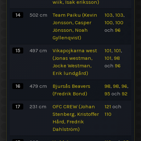
wiik, Isak eriksson)
14
502
cm
Team Paiku (Kevin
103
,
103
,
Jonsson, Casper
100
,
100
Jönsson, Noah
och
96
Gyllenqvist)
15
497
cm
Vikapojkarna west
101
,
101
,
(Jonas westman,
101
,
98
Jocke Westman,
och
96
Erik lundgård)
16
479
cm
Bjursås Beavers
98
,
98
,
96
,
(Fredrik Bond)
95
och
92
17
231
cm
OFC CREW (Johan
121
och
Stenberg, Kristoffer
110
Hård, Fredrik
Dahlström)