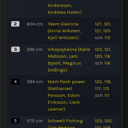
Andersson,
Andreas Holen)
2
604
cm
Team Slaklina
127
,
121
,
(Anna Wiksten,
121
,
120
Kjell Wiksten)
och
115
3
596
cm
Vikapojkarna (Kalle
123
,
121
,
Matsson, Lars
120
,
116
Bysell, Magnus
och
116
Smångs)
4
584
cm
team flesh power
123
,
118
,
(Nathanael
117
,
115
Persson, Edvin
och
111
Eriksson, Liam
Lawner)
5
575
cm
Schwell Fishing
123
,
120
,
(Jim Persson,
115
,
109