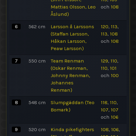
Mattias Olsson, Leo
och
108
Åslund)
6
562
cm
Larsson å Larssons
120
,
113
,
(Staffan Larsson,
113
,
108
Håkan Larsson,
och
108
Peaw Larsson)
7
550
cm
Team Renman
129
,
110
,
(Oskar Renman,
110
,
101
Johnny Renman,
och
100
Johannes
Renman)
8
548
cm
Slumpgäddan (Teo
118
,
110
,
Bomark)
107
,
107
och
106
9
520
cm
Kinda pikefighters
108
,
106
,