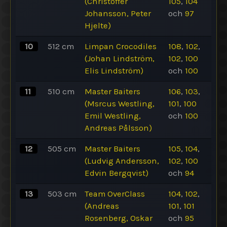
(Christoffer
105
,
104
Johansson, Peter
och
97
Hjelte)
10
512
cm
Limpan Crocodiles
108
,
102
,
(Johan Lindström,
102
,
100
Elis Lindström)
och
100
11
510
cm
Master Baiters
106
,
103
,
(Msrcus Westling,
101
,
100
Emil Westling,
och
100
Andreas Pålsson)
12
505
cm
Master Baiters
105
,
104
,
(Ludvig Andersson,
102
,
100
Edvin Bergqvist)
och
94
13
503
cm
Team OverClass
104
,
102
,
(Andreas
101
,
101
Rosenberg, Oskar
och
95