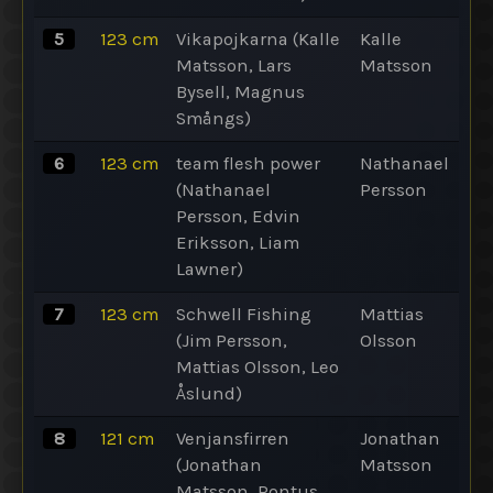
5
123
cm
Vikapojkarna (Kalle
Kalle
Matsson, Lars
Matsson
Bysell, Magnus
Smångs)
6
123
cm
team flesh power
Nathanael
(Nathanael
Persson
Persson, Edvin
Eriksson, Liam
Lawner)
7
123
cm
Schwell Fishing
Mattias
(Jim Persson,
Olsson
Mattias Olsson, Leo
Åslund)
8
121
cm
Venjansfirren
Jonathan
(Jonathan
Matsson
Matsson, Pontus