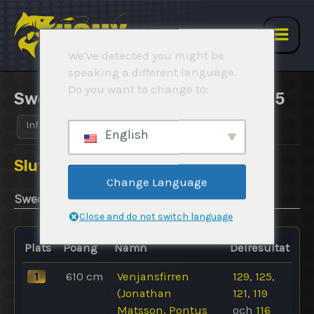
Hoppa
till
innehåll
Main
We've detected you might be
speaking a different language.
Men
Do you want to change to:
Swedish Ice Pike Open 2024-2025
Info
Regler
Resultat
Rapporter
English
Slutresultat
Change Language
Swedish Ice Pike Open 2024-2025
Close and do not switch language
Plats
Poäng
Namn
Delresultat
1
610
cm
Venjansfirren
129
,
125
,
(Jonathan
121
,
119
Matsson, Pontus
och
116