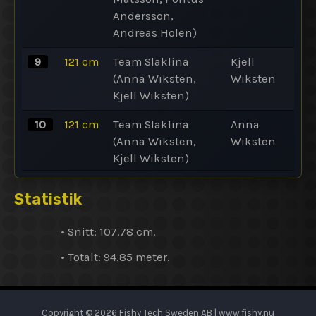
Andersson,
Andreas Holen)
9
121
cm
Team Slaklina
Kjell
(Anna Wiksten,
Wiksten
Kjell Wiksten)
10
121
cm
Team Slaklina
Anna
(Anna Wiksten,
Wiksten
Kjell Wiksten)
Statistik
•
Snitt
: 107.78 cm.
•
Totalt
: 94.85
meter
.
Copyright © 2026 Fishy Tech Sweden AB | www.fishy.nu