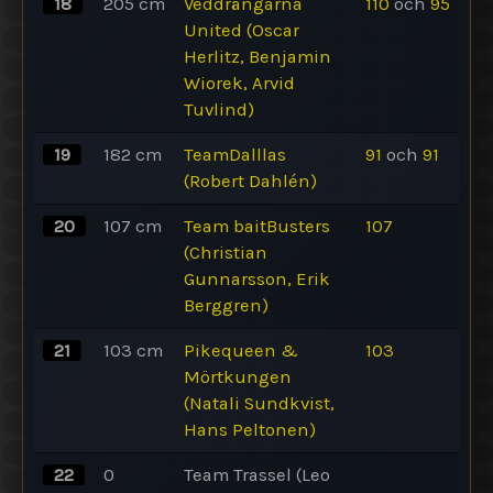
18
205
cm
Veddrängarna
110
och
95
United (Oscar
Herlitz, Benjamin
Wiorek, Arvid
Tuvlind)
19
182
cm
TeamDalllas
91
och
91
(Robert Dahlén)
20
107
cm
Team baitBusters
107
(Christian
Gunnarsson, Erik
Berggren)
21
103
cm
Pikequeen &
103
Mörtkungen
(Natali Sundkvist,
Hans Peltonen)
22
0
Team Trassel (Leo